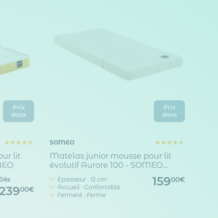
Prix
Prix
doux
doux
SOMEO
ur lit
Matelas junior mousse pour lit
OMEO
évolutif Aurore 100 - SOMEO
90x140 à 90x190
159
Dès
Épaisseur : 12 cm
00€
Accueil : Confortable
239
00€
Fermeté : Ferme