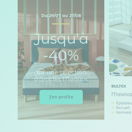
Du 29/07 au 27/08
Jusqu'à
-40%
sur une sélection
d'articles Merinos
BULTEX
Matelas 
J'en profite
Épaisseur
Accueil 
Fermeté 