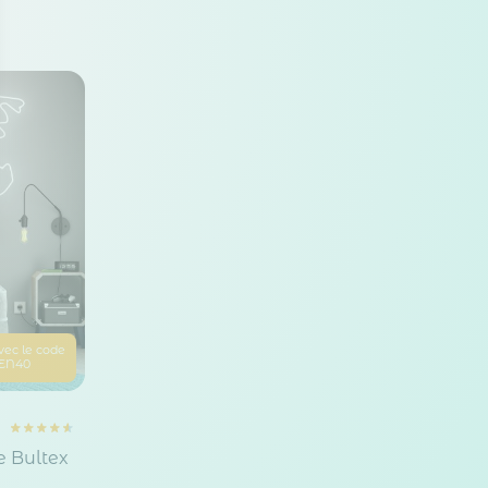
 Options
tres de confidentialité, en garantissant la conformité avec les
vec le code
EN40
e Bultex