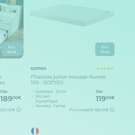
Prix
Prix
doux
doux
SOMEO
n
Matelas junior mousse Aurore
ex
100 - SOMEO
Dès
Épaisseur : 13 cm
Dès
Accueil :
189
119
00€
00€
Dynamique
Fermeté : Ferme
250,00€
Prix conseillé
158,00€