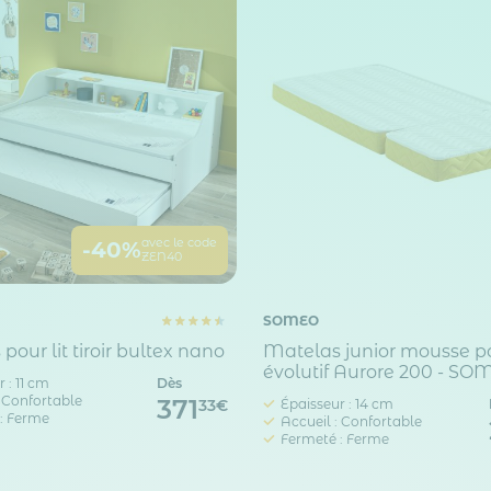
avec le code
-40%
ZEN40
SOMEO
pour lit tiroir bultex nano
Matelas junior mousse po
évolutif Aurore 200 - S
 : 11 cm
Dès
: Confortable
371
Épaisseur : 14 cm
33€
: Ferme
Accueil : Confortable
Fermeté : Ferme