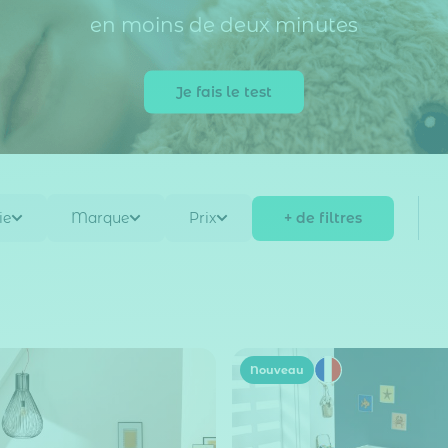
en moins de deux minutes
Je fais le test
+ de filtres
ie
Marque
Prix
Nouveau