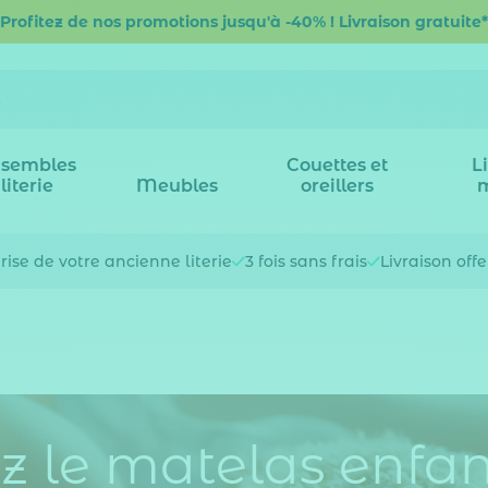
Profitez de nos promotions jusqu'à -40% ! Livraison gratuite*
sembles
Couettes et
L
literie
Meubles
oreillers
rise de votre
ancienne literie
3 fois
sans frais
Livraison off
z le matelas enfan