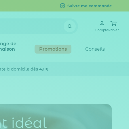
Suivre ma commande
Compte
Panier
inge de
maison
Promotions
Conseils
erte
à domicile dès 49 €
t idéal