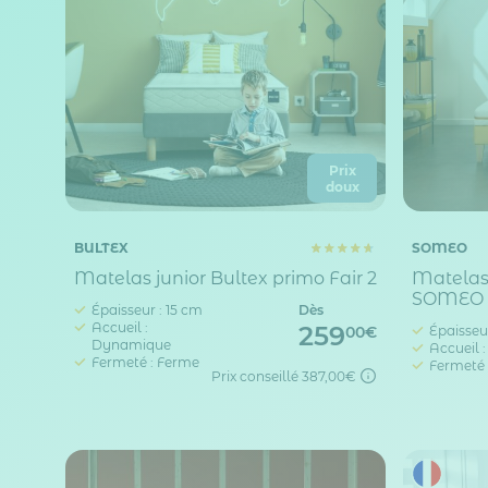
Prix
doux
BULTEX
SOMEO
Matelas junior Bultex primo Fair 2
Matelas
SOMEO
Épaisseur : 15 cm
Dès
Accueil :
259
Épaisseur
00€
Dynamique
Accueil 
Fermeté : Ferme
Fermeté 
Prix conseillé
387,00€