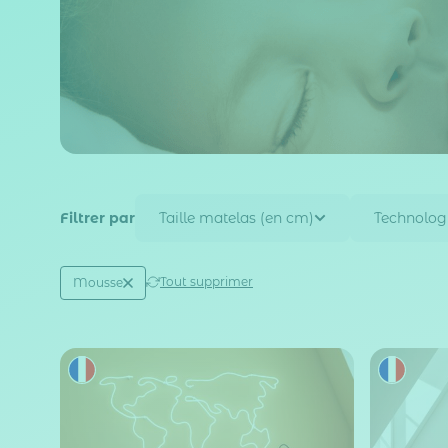
Filtrer par
Taille matelas (en cm)
Technolog
Active filtering
(1)
Tout supprimer
Mousse
Technologie