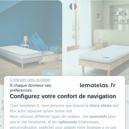
Prix
doux
Continuer sans accepter
À chaque dormeur ses
préférences.
TERRE DE NUIT
Configurez votre confort de navigation
 Merinos junior mousse
Matelas enfant mousse 
Chez lematelas.fr, nous pensons que trouver la
literie idéale
doit
Lit
Tranquillité 2.0
être aussi reposant qu'une bonne nuit.
r : 14 cm
Dès
Épaisseur : 12 cm
Nous utilisons différents types de cookies : les
essentiels
pour
Accueil : Dynamique
235
que le site fonctionne, et les
optionnels
(statistiques,
00€
x
Fermeté : Ferme
personnalisation, publicité) pour adapter notre boutique à ce que