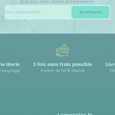
faut pour bien choisir et bien dormir.
e literie
3 fois sans frais possible
Livr
le recyclage
A partir de 150 € d’achat
Dè
Lematelas.fr