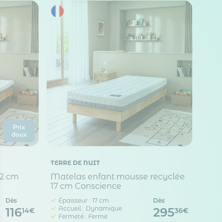
Prix
doux
TERRE DE NUIT
12 cm
Matelas enfant mousse recyclée
17 cm Conscience
Dès
Épaisseur : 17 cm
Dès
Accueil : Dynamique
116
295
14€
36€
Fermeté : Ferme