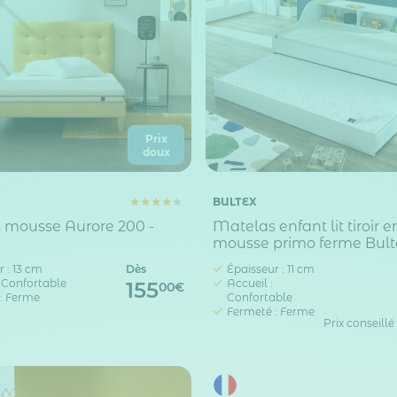
Prix
doux
BULTEX
 mousse Aurore 200 -
Matelas enfant lit tiroir e
mousse primo ferme Bult
 : 13 cm
Dès
Épaisseur : 11 cm
: Confortable
Accueil :
155
00€
: Ferme
Confortable
Fermeté : Ferme
Prix conseillé