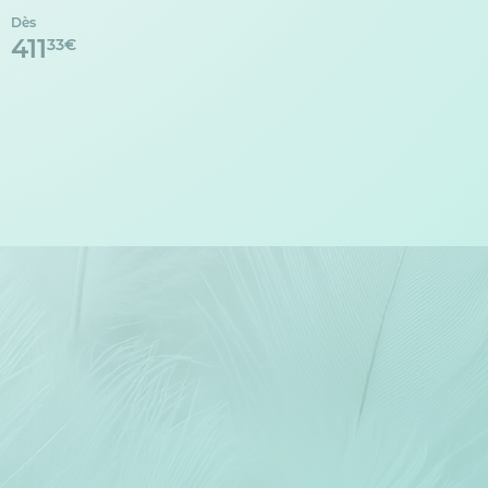
Dès
411
33€