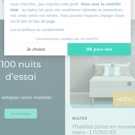
: Ferme
vous cherchez, peu importe votre profil.
Vous avez le contrôle
Prix conseillé
377,00€
total
: acceptez-les pour une expérience optimale ou paramétrez
vos choix selon vos envies. Vous pourrez toujours changer d'avis
via le lien en bas de page.
Lire la politique de confidentialité
Consentements certifiés par
Je choisis
OK pour moi
Axeptio consent
Plateforme de Gestion du Consentement : Personnalisez vos
Notre plateforme vous permet d'adapter et de gérer vos paramè
a
-40%
Z
BULTEX
Matelas junior en mouss
nano - I NOVO 101