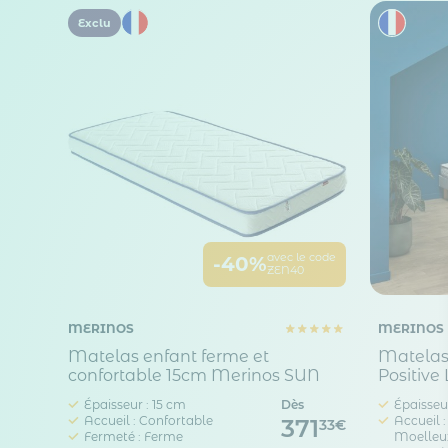
Exclu
avec le code
-40%
ZEN40
MERINOS
MERINOS
Matelas enfant ferme et
Matelas
confortable 15cm Merinos SUN
Positive 
Épaisseur : 15 cm
Dès
Épaisseu
Accueil : Confortable
Accueil :
371
33€
Fermeté : Ferme
Moelleu