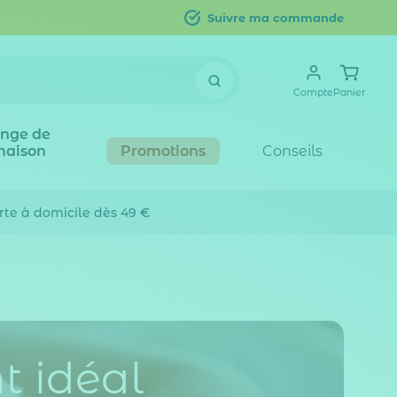
Suivre ma commande
Compte
Panier
inge de
maison
Promotions
Conseils
erte
à domicile dès 49 €
t idéal