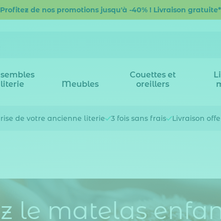
Profitez de nos promotions jusqu'à -40% ! Livraison gratuite*
sembles
Couettes et
L
literie
Meubles
oreillers
rise de votre
ancienne literie
3 fois
sans frais
Livraison off
z le matelas enfan