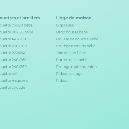
ouettes et oreillers
Linge de maison
ouette 75x120 bébé
Gigoteuse
ouette 80x120 bébé
Drap housse bébé
ouette 140x200
Housse de couette bébé
ouette 200x200
Protège matelas bébé
ouette 220x240
Taie oreiller bébé
ouette 240x260
Parure de lit bébé
ouette 240x280
Protège matelas enfant
ouette été
Rideau voilage
ouette 4 saisons
Rideau
ouette chaude