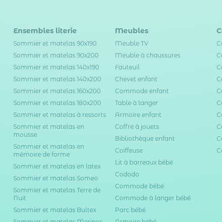
Ensembles literie
Meubles
C
Sommier et matelas 90x190
Meuble TV
C
Sommier et matelas 90x200
Meuble à chaussures
C
Sommier et matelas 140x190
Fauteuil
C
Sommier et matelas 140x200
Chevet enfant
C
Sommier et matelas 160x200
Commode enfant
C
Sommier et matelas 180x200
Table à langer
C
Sommier et matelas à ressorts
Armoire enfant
C
Sommier et matelas en
Coffre à jouets
C
mousse
Bibliothèque enfant
C
Sommier et matelas en
Coiffeuse
C
mémoire de forme
Lit à barreaux bébé
Sommier et matelas en latex
Cododo
Sommier et matelas Someo
Commode bébé
Sommier et matelas Terre de
Nuit
Commode à langer bébé
Sommier et matelas Bultex
Parc bébé
Sommier et matelas Merinos
Armoire bébé