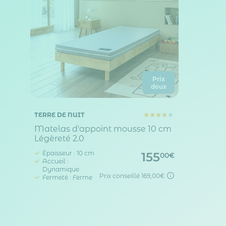
Prix
doux
TERRE DE NUIT
Matelas d'appoint mousse 10 cm
Légèreté 2.0
Épaisseur : 10 cm
155
00€
Accueil :
Dynamique
Prix conseillé
169,00€
Fermeté : Ferme