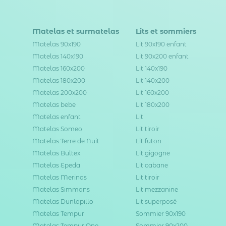
Matelas et surmatelas
Lits et sommiers
Matelas 90x190
Lit 90x190 enfant
Matelas 140x190
Lit 90x200 enfant
Matelas 160x200
Lit 140x190
Matelas 180x200
Lit 140x200
Matelas 200x200
Lit 160x200
Matelas bebe
Lit 180x200
Matelas enfant
Lit
Matelas Someo
Lit tiroir
Matelas Terre de Nuit
Lit futon
Matelas Bultex
Lit gigogne
Matelas Epeda
Lit cabane
Matelas Merinos
Lit tiroir
Matelas Simmons
Lit mezzanine
Matelas Dunlopillo
Lit superposé
Matelas Tempur
Sommier 90x190
Matelas Tempur One
Sommier 90x200