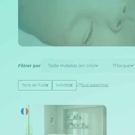
Filtrer par
Taille matelas (en cm)
Marque
Active filtering
(2)
Tout supprimer
Terre de Nuit
140x190
Marque
Taille matelas (en cm)