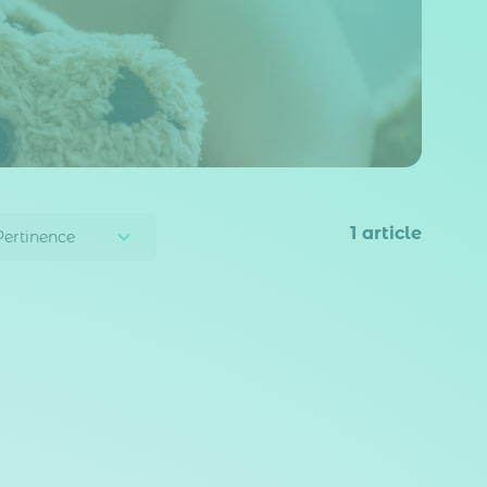
1
article