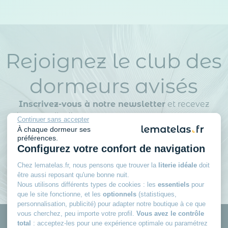
Rejoignez le club des
dormeurs avisés
Inscrivez-vous à notre newsletter
et recevez
des conseils d’experts, nos nouveautés en avant-
Continuer sans accepter
première, nos bons plans exclusifs… Tout ce qu’il
À chaque dormeur ses
préférences.
faut pour bien choisir et bien dormir.
Configurez votre confort de navigation
Chez lematelas.fr, nous pensons que trouver la
literie idéale
doit
être aussi reposant qu'une bonne nuit.
Nous utilisons différents types de cookies : les
essentiels
pour
que le site fonctionne, et les
optionnels
(statistiques,
personnalisation, publicité) pour adapter notre boutique à ce que
vous cherchez, peu importe votre profil.
Vous avez le contrôle
total
: acceptez-les pour une expérience optimale ou paramétrez