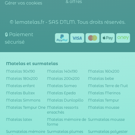
& offres
Gérer vos cookies
© lematelas.fr - SAS DTLM. Tous droits réservés.
🔒 Paiement
sécurisé
Matelas et surmatelas
Matelas 90x190
Matelas 140x190
Matelas 160x200
Matelas 180x200
Matelas 200x200
Matelas bebe
Matelas enfant
Matelas Someo
Matelas Terre de Nuit
Matelas Bultex
Matelas Epeda
Matelas Merinos
Matelas Simmons
Matelas Dunlopillo
Matelas Tempur
Matelas Tempur One
Matelas ressorts
Matelas mousse
ensachés
Matelas latex
Matelas mémoire de
Surmatelas mousse
forme
Surmatelas mémoire
Surmatelas plumes
Surmatelas polyester