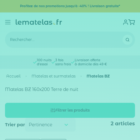
Profitez de nos promotions jusqu'à -40% ! Livraison gratuite*
100 nuits
3 fois
Livraison offerte
d'essai
sans frais
à domicile dès 49 €
Accueil
Matelas et surmatelas
Matelas BZ
Matelas BZ 160x200 Terre de nuit
Filtrer les produits
2
articles
Trier par