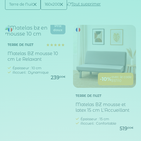
Active filtering
(2)
Tout supprimer
Terre de Nuit
160x200
Marque
Taille matelas (en cm)
Prix
doux
TERRE DE NUIT
Matelas BZ mousse 10
cm Le Relaxant
Épaisseur : 10 cm
Accueil : Dynamique
239
avec le code
00€
-10%
ZEN10
TERRE DE NUIT
Matelas BZ mousse et
latex 15 cm L'Accueillant
Épaisseur : 15 cm
Accueil : Confortable
519
00€