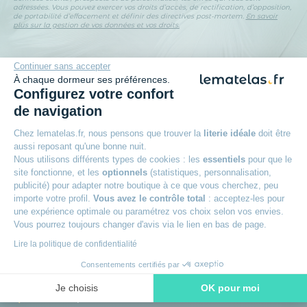
adressées. Vous pouvez exercer vos droits d’accès, de rectification, d’opposition,
de portabilité d’effacement et définir des directives post-mortem.
En savoir
plus sur la gestion de vos données et vos droits.
Continuer sans accepter
À chaque dormeur ses préférences.
Configurez votre confort
100 nuits d’essai
de navigation
Pour adopter votre matelas
Chez lematelas.fr, nous pensons que trouver la
literie idéale
doit être
Reprise ancienne literie
aussi reposant qu'une bonne nuit.
Nous utilisons différents types de cookies : les
essentiels
pour que le
Pour vous faciliter le recyclage
site fonctionne, et les
optionnels
(statistiques, personnalisation,
publicité) pour adapter notre boutique à ce que vous cherchez, peu
3 fois sans frais possible
importe votre profil.
Vous avez le contrôle total
: acceptez-les pour
A partir de 150 € d’achat
une expérience optimale ou paramétrez vos choix selon vos envies.
Vous pourrez toujours changer d'avis via le lien en bas de page.
Livraison offerte
Lire la politique de confidentialité
Dès 49 € d'achat
Consentements certifiés par
Conseils personnalisés
Je choisis
OK pour moi
Nos experts sont à votre écoute