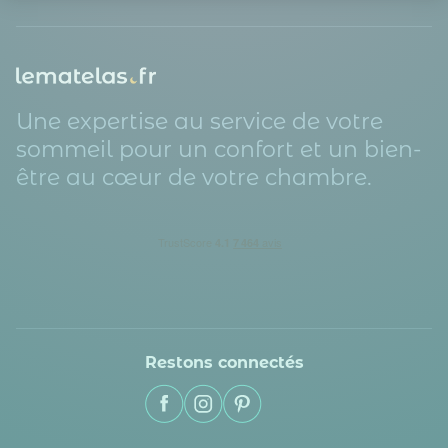
Axeptio consent
Plateforme de Gestion du Consentement : Personnalisez vos O
Notre plateforme vous permet d'adapter et de gérer vos paramètr
Une expertise au service de votre
sommeil pour un confort et un bien-
être au cœur de votre chambre.
Restons connectés