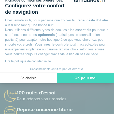
À chaque dormeur ses préférences.
Inscrivez-vous à notre newsletter
et recevez des
Configurez votre confort
conseils d’experts, nos nouveautés en avant-première, nos
bons plans exclusifs… Tout ce qu’il faut pour bien choisir et
de navigation
bien dormir.
Chez lematelas.fr, nous pensons que trouver la
literie idéale
doit être
aussi reposant qu'une bonne nuit.
Nous utilisons différents types de cookies : les
essentiels
pour que le
site fonctionne, et les
optionnels
(statistiques, personnalisation,
publicité) pour adapter notre boutique à ce que vous cherchez, peu
importe votre profil.
Vous avez le contrôle total
: acceptez-les pour
une expérience optimale ou paramétrez vos choix selon vos envies.
La société DTLM traite vos données personnelles afin de gérer sa base de
Vous pourrez toujours changer d'avis via le lien en bas de page.
données clients / prospects et de personnaliser les offres qui vous sont
adressées. Vous pouvez exercer vos droits d’accès, de rectification, d’opposition,
Lire la politique de confidentialité
de portabilité d’effacement et définir des directives post-mortem.
En savoir
plus sur la gestion de vos données et vos droits.
Consentements certifiés par
Je choisis
OK pour moi
Axeptio consent
Plateforme de Gestion du Consentement : Personnalisez vos O
100 nuits d’essai
Notre plateforme vous permet d'adapter et de gérer vos paramètr
Pour adopter votre matelas
Reprise ancienne literie