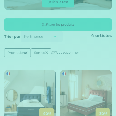
Je fais le test
Filtrer les produits
4
articles
Trier par
Active filtering
(2)
Tout supprimer
Promotion
Someo
Réduction
Marque
-40%
-30%