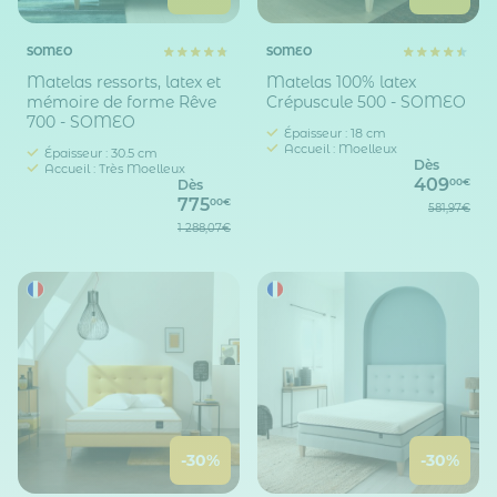
SOMEO
SOMEO
Matelas ressorts, latex et
Matelas 100% latex
mémoire de forme Rêve
Crépuscule 500 - SOMEO
700 - SOMEO
Épaisseur : 18 cm
Accueil : Moelleux
Épaisseur : 30.5 cm
Dès
Accueil : Très Moelleux
409
00€
Dès
775
00€
581,97€
1 288,07€
-30%
-30%