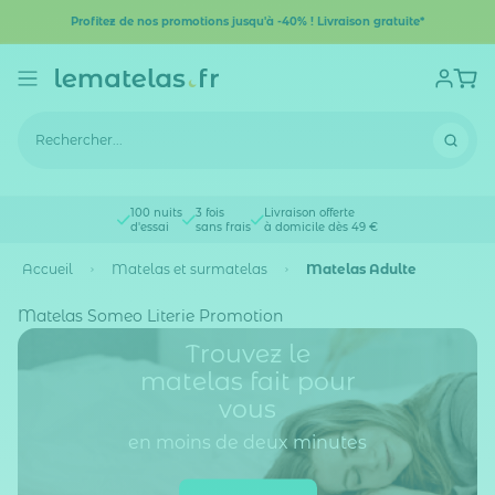
Profitez de nos promotions jusqu'à -40% ! Livraison gratuite*
100 nuits
3 fois
Livraison offerte
d'essai
sans frais
à domicile dès 49 €
Accueil
Matelas et surmatelas
Matelas Adulte
Matelas Someo Literie Promotion
Trouvez le
matelas fait pour
vous
en moins de deux minutes