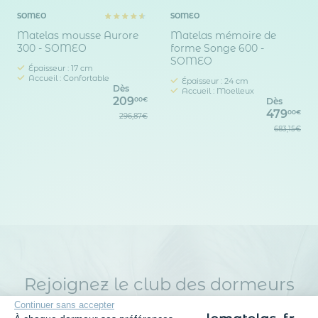
SOMEO
SOMEO
Matelas mousse Aurore
Matelas mémoire de
300 - SOMEO
forme Songe 600 -
SOMEO
Épaisseur : 17 cm
Accueil : Confortable
Épaisseur : 24 cm
Dès
Accueil : Moelleux
209
00€
Dès
479
00€
296,87€
683,15€
Rejoignez le club des dormeurs
avisés
Continuer sans accepter