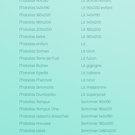
Matelas 90x190
Lit 90x190 enfant
Matelas 140x190
Lit 90x200 enfant
Matelas 160x200
Lit 140x190
Matelas 180x200
Lit 140x200
Matelas 200x200
Lit 160x200
Matelas bebe
Lit 180x200
Matelas enfant
Lit
Matelas Someo
Lit tiroir
Matelas Terre de Nuit
Lit futon
Matelas Bultex
Lit gigogne
Matelas Epeda
Lit cabane
Matelas Merinos
Lit tiroir
Matelas Simmons
Lit mezzanine
Matelas Dunlopillo
Lit superposé
Matelas Tempur
Sommier 90x190
Matelas Tempur One
Sommier 90x200
Matelas ressorts ensachés
Sommier 140x190
Matelas mousse
Sommier 160x200
Matelas latex
Sommier 2x80x200