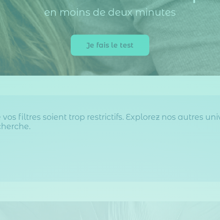
en moins de deux minutes
Je fais le test
os filtres soient trop restrictifs. Explorez nos autres un
echerche.