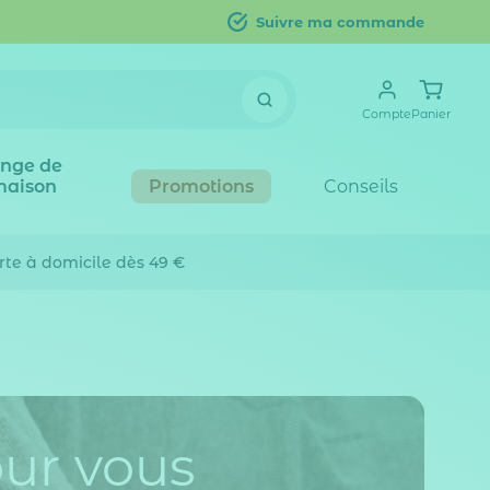
Suivre ma commande
Compte
Panier
inge de
maison
Promotions
Conseils
erte
à domicile dès 49 €
our vous