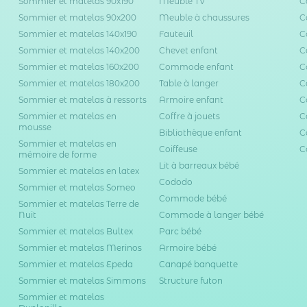
Sommier et matelas 90x190
Meuble TV
C
Sommier et matelas 90x200
Meuble à chaussures
C
Sommier et matelas 140x190
Fauteuil
C
Sommier et matelas 140x200
Chevet enfant
C
Sommier et matelas 160x200
Commode enfant
C
Sommier et matelas 180x200
Table à langer
C
Sommier et matelas à ressorts
Armoire enfant
C
Sommier et matelas en
Coffre à jouets
C
mousse
Bibliothèque enfant
C
Sommier et matelas en
Coiffeuse
C
mémoire de forme
Lit à barreaux bébé
Sommier et matelas en latex
Cododo
Sommier et matelas Someo
Commode bébé
Sommier et matelas Terre de
Nuit
Commode à langer bébé
Sommier et matelas Bultex
Parc bébé
Sommier et matelas Merinos
Armoire bébé
Sommier et matelas Epeda
Canapé banquette
Sommier et matelas Simmons
Structure futon
Sommier et matelas