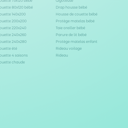
ouette 75x120 bébé
Gigoteuse
ouette 80x120 bébé
Drap housse bébé
ouette 140x200
Housse de couette bébé
ouette 200x200
Protège matelas bébé
ouette 220x240
Taie oreiller bébé
ouette 240x260
Parure de lit bébé
ouette 240x280
Protège matelas enfant
ouette été
Rideau voilage
ouette 4 saisons
Rideau
ouette chaude