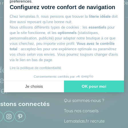
préférences.
le recyclage
A partir de 150 € d’achat
Dè
Configurez votre confort de navigation
Chez lematelas.fr, nous pensons que trouver la
literie idéale
doit
être aussi reposant qu'une bonne nuit.
Nous utilisons différents types de cookies : les
essentiels
pour
que le site fonctionne, et les
optionnels
(statistiques,
personnalisation, publicité) pour adapter notre boutique à ce que
vous cherchez, peu importe votre profil.
Vous avez le contrôle
total
: acceptez-les pour une expérience optimale ou paramétrez
Lematelas.fr
vos choix selon vos envies. Vous pourrez toujours changer d'avis
via le lien en bas de page.
de votre
Lire la politique de confidentialité
Nous contacter
Consentements certifiés par
et un bien-être
Suivre ma commande
Je choisis
OK pour moi
e.
Accéder à mon compte
Axeptio consent
Plateforme de Gestion du Consentement : Personnalisez vos
Qui sommes-nous ?
stons connectés
Notre plateforme vous permet d'adapter et de gérer vos paramè
Tous nos conseils
Lematelas.fr recrute