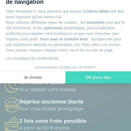
de navigation
Chez lematelas.fr, nous pensons que trouver la
literie idéale
doit être
aussi reposant qu'une bonne nuit.
Nous utilisons différents types de cookies : les
essentiels
pour que le
site fonctionne, et les
optionnels
(statistiques, personnalisation,
publicité) pour adapter notre boutique à ce que vous cherchez, peu
La société DTLM traite vos données personnelles afin de gérer sa base de
importe votre profil.
Vous avez le contrôle total
: acceptez-les pour
données clients / prospects et de personnaliser les offres qui vous sont
adressées. Vous pouvez exercer vos droits d’accès, de rectification, d’opposition,
une expérience optimale ou paramétrez vos choix selon vos envies.
de portabilité d’effacement et définir des directives post-mortem.
En savoir
Vous pourrez toujours changer d'avis via le lien en bas de page.
plus sur la gestion de vos données et vos droits.
Lire la politique de confidentialité
Consentements certifiés par
Je choisis
OK pour moi
100 nuits d’essai
Axeptio consent
Plateforme de Gestion du Consentement : Personnalisez vos O
Pour adopter votre matelas
Notre plateforme vous permet d'adapter et de gérer vos paramètr
Reprise ancienne literie
Pour vous faciliter le recyclage
3 fois sans frais possible
A partir de 150 € d’achat