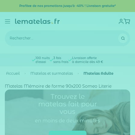
Profitez de nos promotions jusqu'à -40% ! Livraison gratuite*
100 nuits
3 fois
Livraison offerte
d'essai
sans frais
à domicile dès 49 €
Accueil
Matelas et surmatelas
Matelas Adulte
Matelas Mémoire de forme 90x200 Someo Literie
Trouvez le
matelas fait pour
vous
en moins de deux minutes