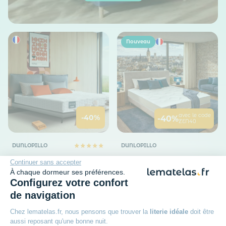
Nouveau
avec le code
-40%
-40%
ZEN40
DUNLOPILLO
DUNLOPILLO
Matelas Dunlopillo
Matelas mousse HR
Continuer sans accepter
Aérial® ferme 20 cm
ferme Dunlopillo Lilas 2
À chaque dormeur ses préférences.
JONQUILLE
Configurez votre confort
Épaisseur : 23 cm
Accueil : Dynamique
Épaisseur : 20 cm
de navigation
1 486
33€
Accueil : Confortable
1 071
67€
Chez lematelas.fr, nous pensons que trouver la
literie idéale
doit être
aussi reposant qu'une bonne nuit.