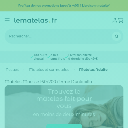
Profitez de nos promotions jusqu'à -40% ! Livraison gratuite*
100 nuits
3 fois
Livraison offerte
d'essai
sans frais
à domicile dès 49 €
Accueil
Matelas et surmatelas
Matelas Adulte
Matelas Mousse 160x200 Ferme Dunlopillo
Trouvez le
matelas fait pour
vous
en moins de deux minutes