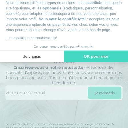
Nous utilisons différents types de cookies : les
essentiels
pour que le
site fonctionne, et les
optionnels
(statistiques, personnalisation,
publicité) pour adapter notre boutique à ce que vous cherchez, peu
importe votre profil.
Vous avez le contrôle total
: acceptez-les pour
une expérience optimale ou paramétrez vos choix selon vos envies.
Vous pourrez toujours changer d'avis via le lien en bas de page.
Lire la politique de confidentialité
Consentements certifiés par
Rejoignez le club des dormeurs
Je choisis
OK pour moi
avisés
Axeptio consent
Plateforme de Gestion du Consentement : Personnalisez vos O
Inscrivez-vous à notre newsletter
et recevez des
conseils d’experts, nos nouveautés en avant-première, nos
Notre plateforme vous permet d'adapter et de gérer vos paramètr
bons plans exclusifs… Tout ce qu’il faut pour bien choisir et
bien dormir.
La société DTLM traite vos données personnelles afin de gérer sa base de
données clients / prospects et de personnaliser les offres qui vous sont