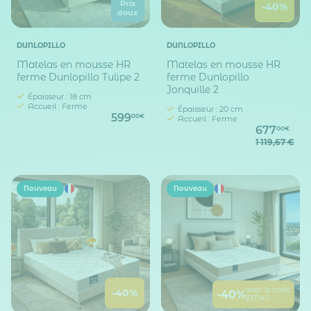
Prix
-40%
doux
DUNLOPILLO
DUNLOPILLO
Matelas en mousse HR
Matelas en mousse HR
ferme Dunlopillo Tulipe 2
ferme Dunlopillo
Jonquille 2
Épaisseur : 18 cm
Accueil : Ferme
Épaisseur : 20 cm
599
00€
Accueil : Ferme
677
00€
1 119,67 €
Nouveau
Nouveau
avec le code
-40%
-40%
ZEN40