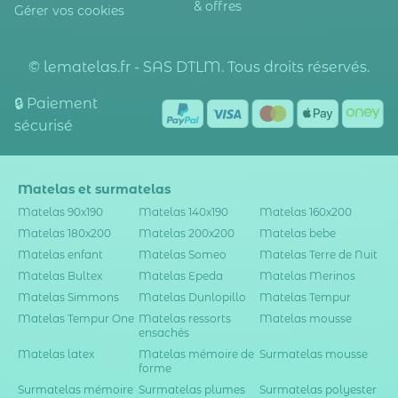
& offres
Gérer vos cookies
© lematelas.fr - SAS DTLM. Tous droits réservés.
🔒 Paiement
sécurisé
Matelas et surmatelas
Matelas 90x190
Matelas 140x190
Matelas 160x200
Matelas 180x200
Matelas 200x200
Matelas bebe
Matelas enfant
Matelas Someo
Matelas Terre de Nuit
Matelas Bultex
Matelas Epeda
Matelas Merinos
Matelas Simmons
Matelas Dunlopillo
Matelas Tempur
Matelas Tempur One
Matelas ressorts
Matelas mousse
ensachés
Matelas latex
Matelas mémoire de
Surmatelas mousse
forme
Surmatelas mémoire
Surmatelas plumes
Surmatelas polyester