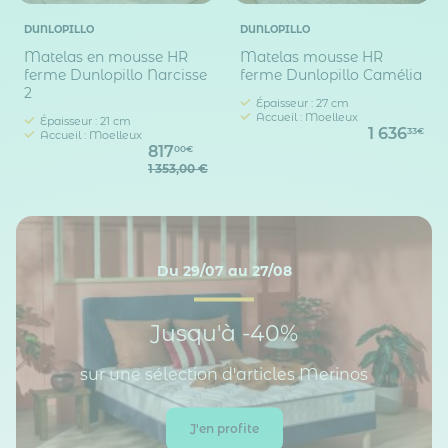
DUNLOPILLO
DUNLOPILLO
Matelas en mousse HR
Matelas mousse HR
ferme Dunlopillo Narcisse
ferme Dunlopillo Camélia
2
Épaisseur : 27 cm
Accueil : Moelleux
Épaisseur : 21 cm
1 636
33€
Accueil : Moelleux
817
00€
1 353,00 €
Du 29/07 au 27/08
Jusqu'à -40%
sur une sélection d'articles Merinos
J'en profite