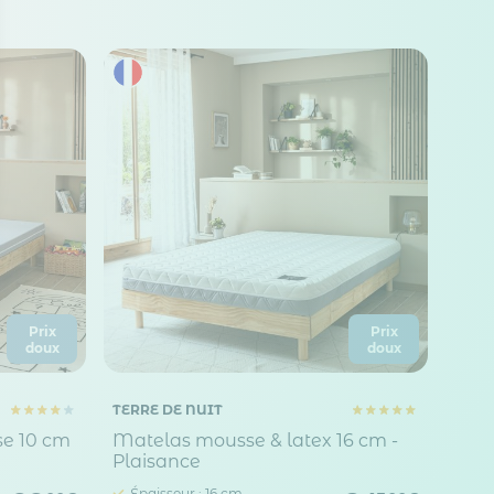
 Options
tres de confidentialité, en garantissant la conformité avec les
Prix
Prix
doux
doux
TERRE DE NUIT
se 10 cm
Matelas mousse & latex 16 cm -
Plaisance
Épaisseur : 16 cm