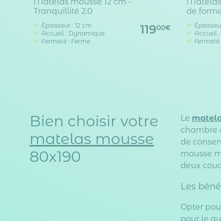
Matelas mousse 12 cm -
Matelas
Tranquillité 2.0
de forme
Épaisseur : 12 cm
Épaisseu
119
00€
Accueil : Dynamique
Accueil 
Fermeté : Ferme
Fermeté 
Bien choisir votre
Le
matela
chambre d
matelas mousse
de conserv
80x190
mousse mo
deux couc
Les béné
Opter pou
pour le qu