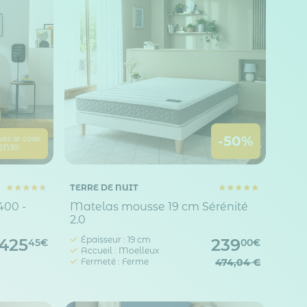
-50%
vec le code
EN30
TERRE DE NUIT
400 -
Matelas mousse 19 cm Sérénité
2.0
Épaisseur : 19 cm
425
239
45€
00€
Accueil : Moelleux
Fermeté : Ferme
474,04 €