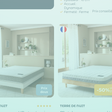
Accueil :
Dynamique
Prix conseill
Fermeté : Ferme
Prix
a
-50%
Z
doux
NUIT
TERRE DE NUIT