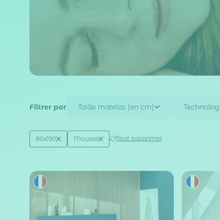
Filtrer par
Taille matelas (en cm)
Technolog
Active filtering
(2)
Tout supprimer
80x190
Mousse
Taille matelas (en cm)
Technologie