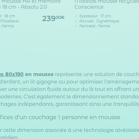
 mousse HR et mémoire
Matelas mousse recyclée
 18 cm - Absolu 2.0
Conscience
r : 18 cm
Épaisseur : 17 cm
239
00€
: Moelleux
Accueil : Dynamique
: Ferme
Fermeté : Ferme
s 80x190
en mousse
représente une solution de couch
'enfant, un lit gigogne ou pour optimiser l'aménagemen
er une circulation fluide autour du lit tout en offrant 
dernes. C'est également le dimensionnement standard
hages indépendants, garantissant ainsi une tranquillit
fices d'un couchage 1 personne en mousse
r cette dimension associée à une technologie alvéolai
otidien.