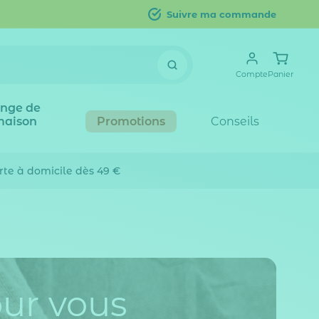
Suivre ma commande
Compte
Panier
inge de
maison
Promotions
Conseils
erte
à domicile dès 49 €
our vous