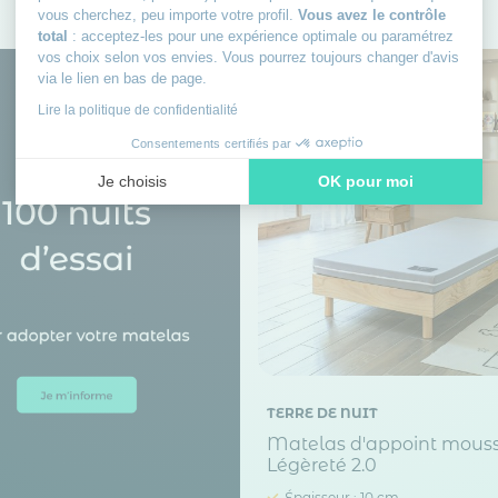
vous cherchez, peu importe votre profil.
Vous avez le contrôle
total
: acceptez-les pour une expérience optimale ou paramétrez
vos choix selon vos envies. Vous pourrez toujours changer d'avis
via le lien en bas de page.
Lire la politique de confidentialité
Consentements certifiés par
Je choisis
OK pour moi
Axeptio consent
Plateforme de Gestion du Consentement : Personnalisez vos
Notre plateforme vous permet d'adapter et de gérer vos paramè
TERRE DE NUIT
Matelas d'appoint mous
Légèreté 2.0
Épaisseur : 10 cm