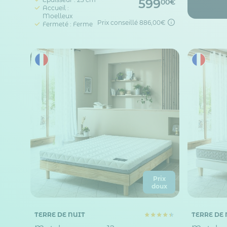
599
00€
Accueil :
Moelleux
Prix conseillé
886,00€
Fermeté : Ferme
Prix
doux
TERRE DE NUIT
TERRE DE 