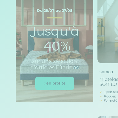
Du 29/07 au 27/08
Jusqu'à
-40%
sur une sélection
d'articles Merinos
SOMEO
Matelas
J'en profite
SOMEO
Épaisseur
Accueil 
Fermeté 