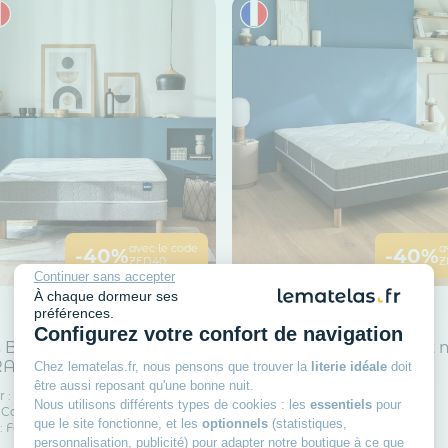
avec le code
a
-40%
-40%
ZEN40
Z
Continuer sans accepter
À chaque dormeur ses
préférences.
BULTEX
Configurez votre confort de navigation
Bultex nano confort
Matelas Bultex nano et
TRACKY
de confort So Good
Chez lematelas.fr, nous pensons que trouver la
literie idéale
doit
être aussi reposant qu'une bonne nuit.
 : 21 cm
Épaisseur : 22 cm
661
33€
Nous utilisons différents types de cookies : les
essentiels
pour
: Confortable
Accueil : Confortable
que le site fonctionne, et les
optionnels
(statistiques,
: Ferme
Fermeté : Très Ferme
personnalisation, publicité) pour adapter notre boutique à ce que