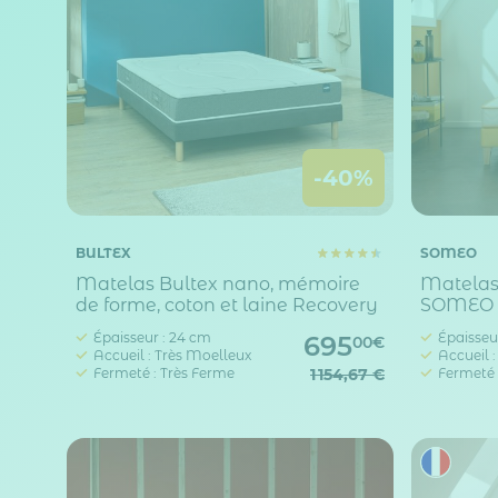
-40%
BULTEX
SOMEO
Matelas Bultex nano, mémoire
Matelas
de forme, coton et laine Recovery
SOMEO
Épaisseur : 24 cm
Épaisseur
695
00€
Accueil : Très Moelleux
Accueil 
Fermeté : Très Ferme
1 154,67 €
Fermeté 