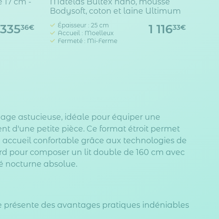
 17 cm -
Matelas Bultex nano, mousse
Bodysoft, coton et laine Ultimum
Épaisseur : 25 cm
335
1 116
36€
33€
Accueil : Moelleux
Fermeté : Mi-Ferme
age astucieuse, idéale pour équiper une
t d'une petite pièce. Ce format étroit permet
un accueil confortable grâce aux technologies de
 pour composer un lit double de 160 cm avec
é nocturne absolue.
re présente des avantages pratiques indéniables