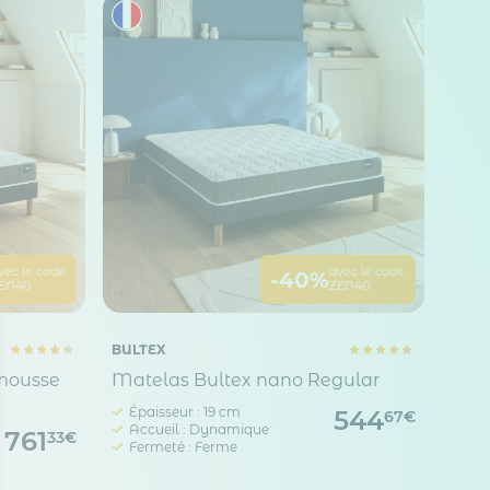
vec le code
avec le code
-40%
EN40
ZEN40
BULTEX
 mousse
Matelas Bultex nano Regular
Épaisseur : 19 cm
544
67€
Accueil : Dynamique
761
33€
Fermeté : Ferme