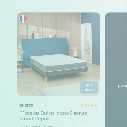
Prix
doux
BULTEX
Matelas Bultex nano 5 zones
Smart Repair
Épaisseur : 23 cm