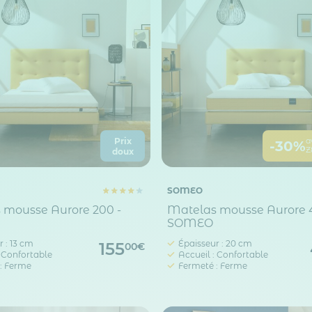
Prix
a
-30%
Z
doux
SOMEO
 mousse Aurore 200 -
Matelas mousse Aurore 
SOMEO
 : 13 cm
Épaisseur : 20 cm
155
00€
: Confortable
Accueil : Confortable
: Ferme
Fermeté : Ferme