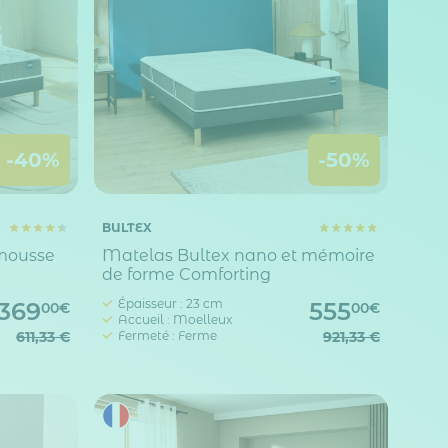
-40%
-50%
BULTEX
 mousse
Matelas Bultex nano et mémoire
de forme Comforting
Épaisseur : 23 cm
369
555
00€
00€
Accueil : Moelleux
611,33 €
Fermeté : Ferme
921,33 €