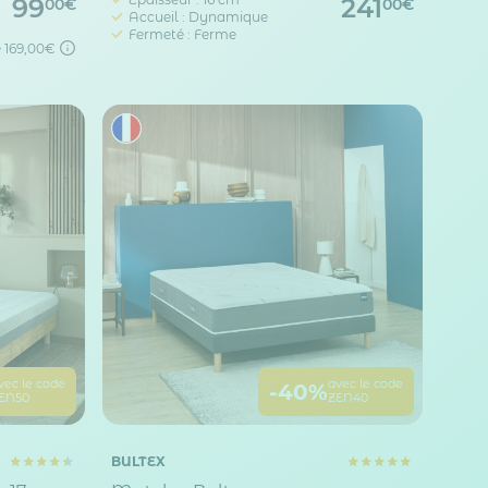
99
241
00€
00€
Accueil : Dynamique
Fermeté : Ferme
é
169,00€
vec le code
avec le code
-40%
EN50
ZEN40
BULTEX