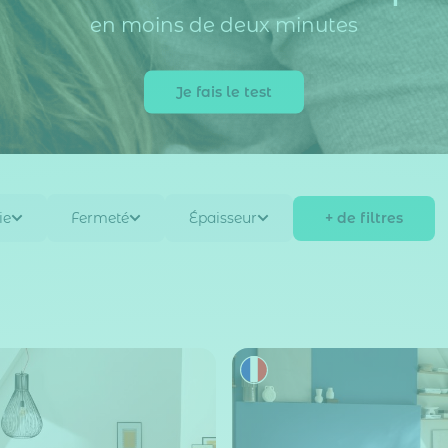
en moins de deux minutes
Je fais le test
+ de filtres
ie
Fermeté
Épaisseur