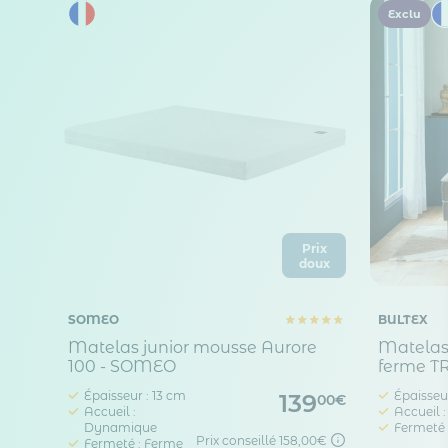
Exclu
Prix
doux
SOMEO
BULTEX
Matelas junior mousse Aurore
Matelas 
100 - SOMEO
ferme 
Épaisseur : 13 cm
Épaisseur
139
00€
Accueil :
Accueil 
Dynamique
Fermeté 
Prix conseillé
158,00€
Fermeté : Ferme