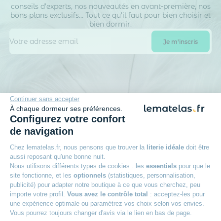
conseils d’experts, nos nouveautés en avant-première, nos
bons plans exclusifs… Tout ce qu’il faut pour bien choisir et
bien dormir.
La société DTLM traite vos données personnelles afin de gérer sa base de
Continuer sans accepter
données clients / prospects et de personnaliser les offres qui vous sont
À chaque dormeur ses préférences.
adressées. Vous pouvez exercer vos droits d’accès, de rectification, d’opposition,
de portabilité d’effacement et définir des directives post-mortem.
En savoir
Configurez votre confort
plus sur la gestion de vos données et vos droits.
de navigation
Chez lematelas.fr, nous pensons que trouver la
literie idéale
doit être
aussi reposant qu'une bonne nuit.
Nous utilisons différents types de cookies : les
essentiels
pour que le
100 nuits d’essai
site fonctionne, et les
optionnels
(statistiques, personnalisation,
publicité) pour adapter notre boutique à ce que vous cherchez, peu
Pour adopter votre matelas
importe votre profil.
Vous avez le contrôle total
: acceptez-les pour
une expérience optimale ou paramétrez vos choix selon vos envies.
Reprise ancienne literie
Vous pourrez toujours changer d'avis via le lien en bas de page.
Pour vous faciliter le recyclage