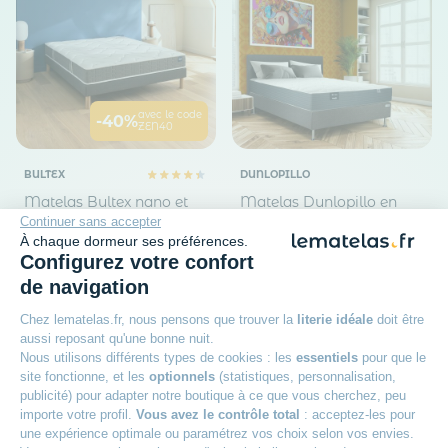
avec le code
-40%
ZEN40
BULTEX
DUNLOPILLO
Matelas Bultex nano et
Matelas Dunlopillo en
mousse de confort So
ressorts ensachés 26 cm -
Continuer sans accepter
Good
IRIS 2
À chaque dormeur ses préférences.
Configurez votre confort
Épaisseur : 22 cm
Épaisseur : 26 cm
Accueil : Confortable
Accueil : Moelleux
de navigation
1 471
2 125
67€
00€
Chez lematelas.fr, nous pensons que trouver la
literie idéale
doit être
aussi reposant qu'une bonne nuit.
Nous utilisons différents types de cookies : les
essentiels
pour que le
site fonctionne, et les
optionnels
(statistiques, personnalisation,
publicité) pour adapter notre boutique à ce que vous cherchez, peu
importe votre profil.
Vous avez le contrôle total
: acceptez-les pour
une expérience optimale ou paramétrez vos choix selon vos envies.
Bien choisir votre
matelas 180x200