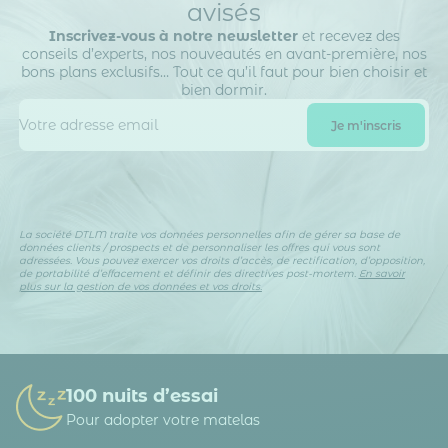
avisés
Inscrivez-vous à notre newsletter
et recevez des
conseils d’experts, nos nouveautés en avant-première, nos
bons plans exclusifs… Tout ce qu’il faut pour bien choisir et
bien dormir.
La société DTLM traite vos données personnelles afin de gérer sa base de
données clients / prospects et de personnaliser les offres qui vous sont
adressées. Vous pouvez exercer vos droits d’accès, de rectification, d’opposition,
de portabilité d’effacement et définir des directives post-mortem.
En savoir
plus sur la gestion de vos données et vos droits.
100 nuits d’essai
Pour adopter votre matelas