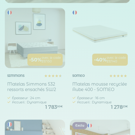
avec le code
avec le code
-50%
-40%
ZEN50
ZEN40
SIMMONS
SOMEO
Matelas Simmons 532
Matelas mousse recyclée
ressorts ensachés SW2
Aube 400 - SOMEO
Épaisseur : 24 cm
Épaisseur : 16 cm
Accueil : Dynamique
Accueil : Dynamique
1 783
1 278
00€
23€
Exclu