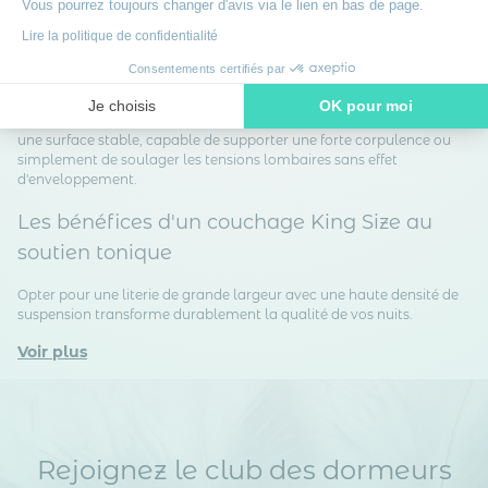
Vous pourrez toujours changer d'avis via le lien en bas de page.
très ferme
Lire la politique de confidentialité
Consentements certifiés par
S'offrir un lit King Size doté d'un soutien rigide permet de concilier
espace de nuit généreux et maintien dorsal irréprochable. Cette
Je choisis
OK pour moi
configuration répond aux attentes des dormeurs qui recherchent
une surface stable, capable de supporter une forte corpulence ou
Axeptio consent
Plateforme de Gestion du Consentement : Personnalisez vos O
simplement de soulager les tensions lombaires sans effet
Notre plateforme vous permet d'adapter et de gérer vos paramètr
d'enveloppement.
Les bénéfices d'un couchage King Size au
soutien tonique
Opter pour une literie de grande largeur avec une haute densité de
suspension transforme durablement la qualité de vos nuits.
Voir plus
Rejoignez le club des dormeurs