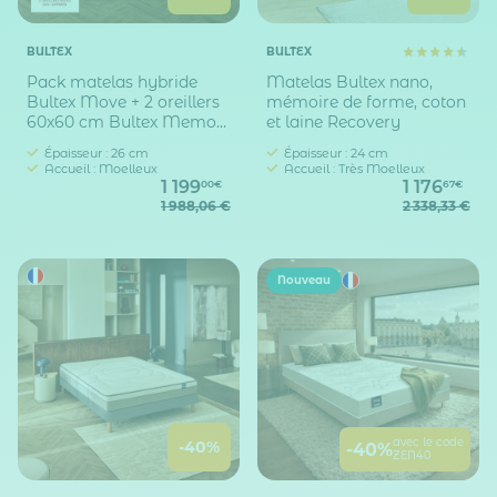
BULTEX
BULTEX
Pack matelas hybride
Matelas Bultex nano,
Bultex Move + 2 oreillers
mémoire de forme, coton
60x60 cm Bultex Memo
et laine Recovery
3-en-1 offerts
Épaisseur : 26 cm
Épaisseur : 24 cm
Accueil : Moelleux
Accueil : Très Moelleux
1 199
1 176
00€
67€
1 988,06 €
2 338,33 €
Nouveau
avec le code
-40%
-40%
ZEN40