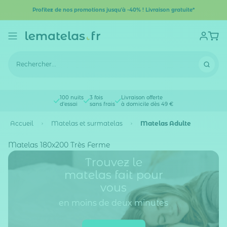
Profitez de nos promotions jusqu'à -40% ! Livraison gratuite*
100 nuits
3 fois
Livraison offerte
d'essai
sans frais
à domicile dès 49 €
Accueil
Matelas et surmatelas
Matelas Adulte
Matelas 180x200 Très Ferme
Trouvez le
matelas fait pour
vous
en moins de deux minutes