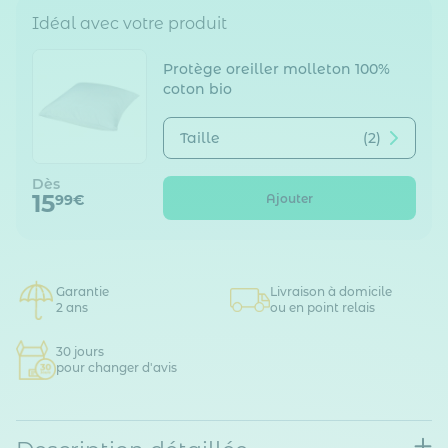
Idéal avec votre produit
Protège oreiller molleton 100%
coton bio
Taille
(2)
Dès
15
Ajouter
99€
Garantie
Livraison à domicile
2 ans
ou en point relais
30 jours
pour changer d'avis