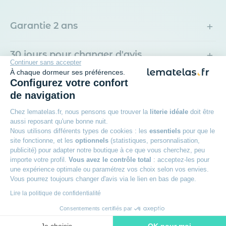
+
Garantie 2 ans
+
30 jours pour changer d'avis
Continuer sans accepter
À chaque dormeur ses préférences.
+
Configurez votre confort
Livraison offerte dès 49€
de navigation
+
Livraison à domicile ou en point relais
Chez lematelas.fr, nous pensons que trouver la
literie idéale
doit être
aussi reposant qu'une bonne nuit.
Nous utilisons différents types de cookies : les
essentiels
pour que le
+
Des experts à votre écoute
site fonctionne, et les
optionnels
(statistiques, personnalisation,
publicité) pour adapter notre boutique à ce que vous cherchez, peu
importe votre profil.
Vous avez le contrôle total
: acceptez-les pour
une expérience optimale ou paramétrez vos choix selon vos envies.
Vous pourrez toujours changer d'avis via le lien en bas de page.
Avis des clients
Lire la politique de confidentialité
Lot de 2 taies d'oreiller blanc 100% satin de
Consentements certifiés par
coton
Je choisis
OK pour moi