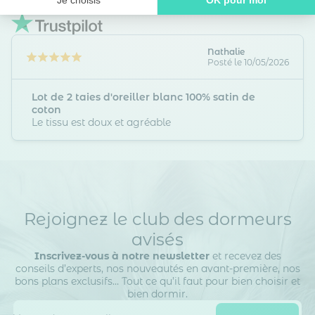
5,00
/5
Axeptio consent
Plateforme de Gestion du Consentement : Personnalisez vos O
Notre plateforme vous permet d'adapter et de gérer vos paramètr
Nathalie
Posté le 10/05/2026
Lot de 2 taies d'oreiller blanc 100% satin de
coton
Le tissu est doux et agréable
Rejoignez le club des dormeurs
avisés
Inscrivez-vous à notre newsletter
et recevez des
conseils d’experts, nos nouveautés en avant-première, nos
bons plans exclusifs… Tout ce qu’il faut pour bien choisir et
bien dormir.