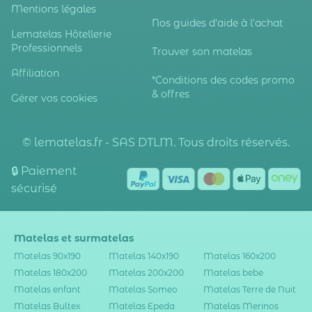
Mentions légales
Nos guides d'aide à l'achat
Lematelas Hôtellerie
Professionnels
Trouver son matelas
Affiliation
*Conditions des codes promo
& offres
Gérer vos cookies
© lematelas.fr - SAS DTLM. Tous droits réservés.
🔒 Paiement
sécurisé
Matelas et surmatelas
Matelas 90x190
Matelas 140x190
Matelas 160x200
Matelas 180x200
Matelas 200x200
Matelas bebe
Matelas enfant
Matelas Someo
Matelas Terre de Nuit
Matelas Bultex
Matelas Epeda
Matelas Merinos