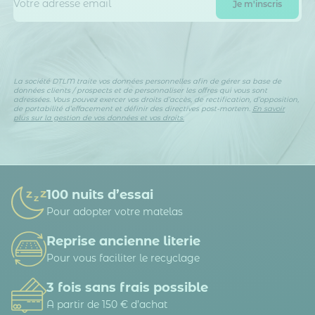
La société DTLM traite vos données personnelles afin de gérer sa base de
données clients / prospects et de personnaliser les offres qui vous sont
adressées. Vous pouvez exercer vos droits d’accès, de rectification, d’opposition,
de portabilité d’effacement et définir des directives post-mortem.
En savoir
plus sur la gestion de vos données et vos droits.
100 nuits d’essai
Pour adopter votre matelas
Reprise ancienne literie
Pour vous faciliter le recyclage
3 fois sans frais possible
A partir de 150 € d’achat