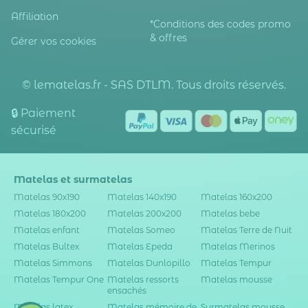
Affiliation
*Conditions des codes promo
& offres
Gérer vos cookies
© lematelas.fr - SAS DTLM. Tous droits réservés.
🔒 Paiement
sécurisé
Matelas et surmatelas
Matelas 90x190
Matelas 140x190
Matelas 160x200
Matelas 180x200
Matelas 200x200
Matelas bebe
Matelas enfant
Matelas Someo
Matelas Terre de Nuit
Matelas Bultex
Matelas Epeda
Matelas Merinos
Matelas Simmons
Matelas Dunlopillo
Matelas Tempur
Matelas Tempur One
Matelas ressorts
Matelas mousse
ensachés
Matelas latex
Matelas mémoire de
Surmatelas mousse