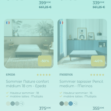
399
339
00€
00€
661,25 €
561,25 €
-50%
-40%
EPEDA
MERINOS
Sommier Nature confort
Sommier tapissier Pencil
médium 18 cm - Epeda
medium - Merinos
Hauteur sommier : 18
Hauteur sommier : 16
matière lattes : Multiplis
matière lattes : Multiplis
+2
+2
375
355
00€
00€