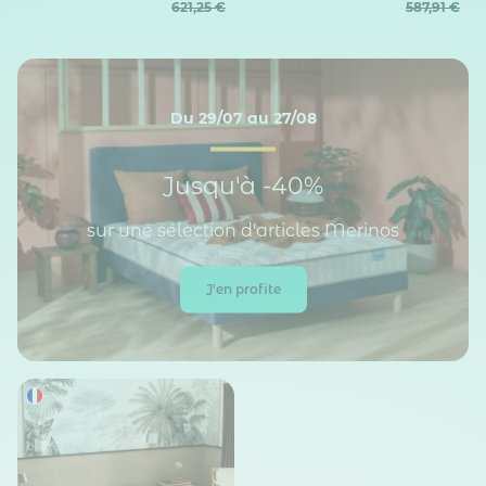
621,25 €
587,91 €
Du 29/07 au 27/08
Jusqu'à -40%
sur une sélection d'articles Merinos
J'en profite