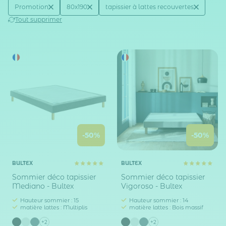
Active filtering
(3)
Promotion
80x190
tapissier à lattes recouvertes
Réduction
Taille sommier / lit (en cm)
Catégorie sommier
Tout supprimer
-50%
-50%
BULTEX
BULTEX
Sommier déco tapissier
Sommier déco tapissier
Mediano - Bultex
Vigoroso - Bultex
Hauteur sommier : 15
Hauteur sommier : 14
matière lattes : Multiplis
matière lattes : Bois massif
+2
+2