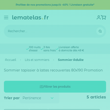
Profitez de nos promotions jusqu'à -40% ! Livraison gratuite*
100 nuits
3 fois
Livraison offerte
d'essai
sans frais
à domicile dès 49 €
Accueil
Lits et sommiers
Sommier Adulte
Sommier tapissier à lattes recouvertes 80x190 Promotion
Filtrer les produits
5
articles
Trier par