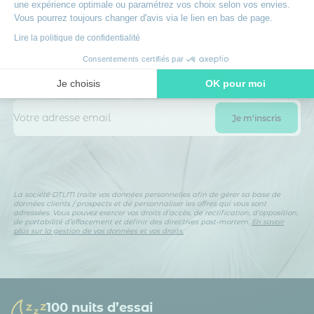
une expérience optimale ou paramétrez vos choix selon vos envies.
Rejoignez le club des dormeurs
Vous pourrez toujours changer d'avis via le lien en bas de page.
avisés
Lire la politique de confidentialité
Inscrivez-vous à notre newsletter
et recevez des
Consentements certifiés par
conseils d’experts, nos nouveautés en avant-première, nos
bons plans exclusifs… Tout ce qu’il faut pour bien choisir et
Je choisis
OK pour moi
bien dormir.
Axeptio consent
Plateforme de Gestion du Consentement : Personnalisez vos O
Notre plateforme vous permet d'adapter et de gérer vos paramètr
La société DTLM traite vos données personnelles afin de gérer sa base de
données clients / prospects et de personnaliser les offres qui vous sont
adressées. Vous pouvez exercer vos droits d’accès, de rectification, d’opposition,
de portabilité d’effacement et définir des directives post-mortem.
En savoir
plus sur la gestion de vos données et vos droits.
100 nuits d’essai