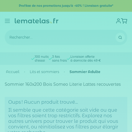
Profitez de nos promotions jusqu'à -40% ! Livraison gratuite*
100 nuits
3 fois
Livraison offerte
d'essai
sans frais
à domicile dès 49 €
Accueil
Lits et sommiers
Sommier Adulte
Sommier 160x200 Bois Someo Literie Lattes recouvertes
Oups ! Aucun produit trouvé...
Il semble que cette catégorie soit vide ou que
vos filtres soient trop restrictifs. Explorez nos
autres univers pour trouver le produit qui vous
convient, ou réinitialisez vos filtres pour élargir