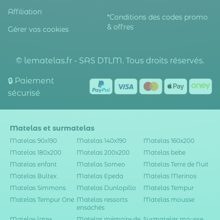
Affiliation
*Conditions des codes promo
& offres
Gérer vos cookies
© lematelas.fr - SAS DTLM. Tous droits réservés.
🔒 Paiement
sécurisé
Matelas et surmatelas
Matelas 90x190
Matelas 140x190
Matelas 160x200
Matelas 180x200
Matelas 200x200
Matelas bebe
Matelas enfant
Matelas Someo
Matelas Terre de Nuit
Matelas Bultex
Matelas Epeda
Matelas Merinos
Matelas Simmons
Matelas Dunlopillo
Matelas Tempur
Matelas Tempur One
Matelas ressorts
Matelas mousse
ensachés
Matelas latex
Matelas mémoire de
Surmatelas mousse