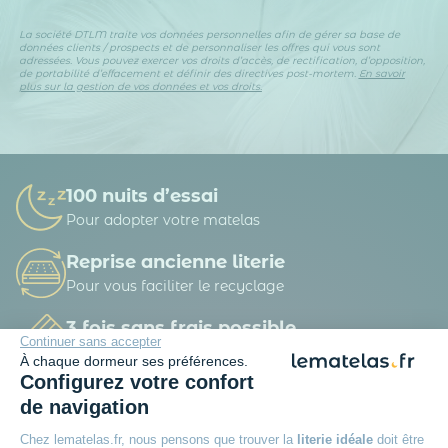
La société DTLM traite vos données personnelles afin de gérer sa base de
données clients / prospects et de personnaliser les offres qui vous sont
adressées. Vous pouvez exercer vos droits d’accès, de rectification, d’opposition,
de portabilité d’effacement et définir des directives post-mortem.
En savoir
plus sur la gestion de vos données et vos droits.
100 nuits d’essai
Pour adopter votre matelas
Reprise ancienne literie
Pour vous faciliter le recyclage
3 fois sans frais possible
Continuer sans accepter
A partir de 150 € d’achat
À chaque dormeur ses préférences.
Configurez votre confort
Livraison offerte
de navigation
Dès 49 € d'achat
Chez lematelas.fr, nous pensons que trouver la
literie idéale
doit être