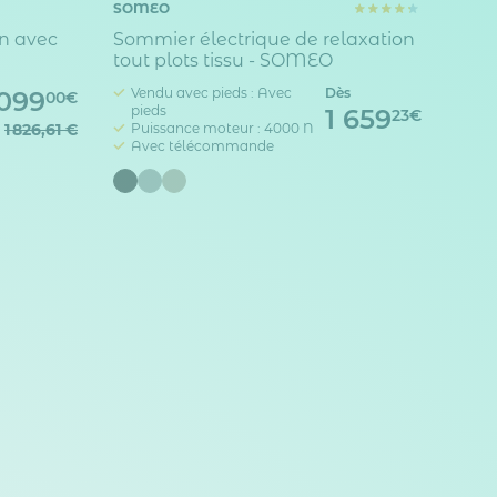
SOMEO
on avec
Sommier électrique de relaxation
tout plots tissu - SOMEO
Vendu avec pieds : Avec
Dès
 099
00€
pieds
1 659
23€
1 826,61 €
Puissance moteur : 4000 N
Avec télécommande