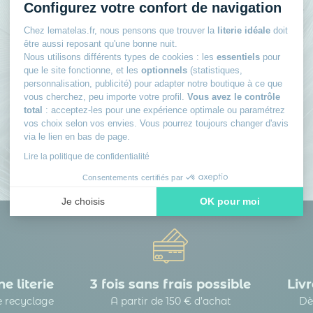
Rejoignez le club des
Configurez votre confort de navigation
dormeurs avisés
Chez lematelas.fr, nous pensons que trouver la
literie idéale
doit
être aussi reposant qu'une bonne nuit.
Nous utilisons différents types de cookies : les
essentiels
pour
Inscrivez-vous à notre newsletter
et recevez
que le site fonctionne, et les
optionnels
(statistiques,
des conseils d’experts, nos nouveautés en avant-
personnalisation, publicité) pour adapter notre boutique à ce que
première, nos bons plans exclusifs… Tout ce qu’il
vous cherchez, peu importe votre profil.
Vous avez le contrôle
total
: acceptez-les pour une expérience optimale ou paramétrez
faut pour bien choisir et bien dormir.
vos choix selon vos envies. Vous pourrez toujours changer d'avis
via le lien en bas de page.
Lire la politique de confidentialité
Consentements certifiés par
Je choisis
OK pour moi
Axeptio consent
Plateforme de Gestion du Consentement : Personnalisez vos
Notre plateforme vous permet d'adapter et de gérer vos paramè
e literie
3 fois sans frais possible
Livr
le recyclage
A partir de 150 € d’achat
Dè