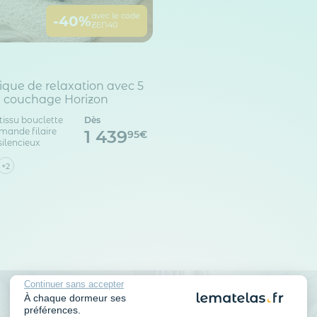
avec le code
-40%
ZEN40
trique de relaxation avec 5
e couchage Horizon
tissu bouclette
Dès
ande filaire
1 439
95€
ilencieux
+2
Continuer sans accepter
À chaque dormeur ses
préférences.