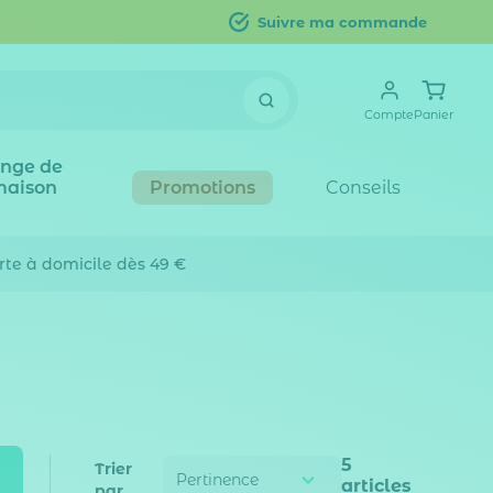
Suivre ma commande
Compte
Panier
inge de
maison
Promotions
Conseils
erte
à domicile dès 49 €
5
Trier
articles
par