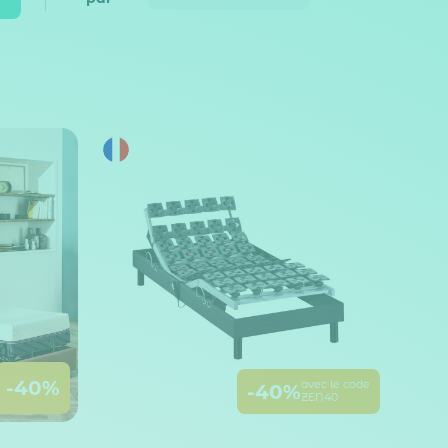
-40%
avec le code
-40%
ZEN40