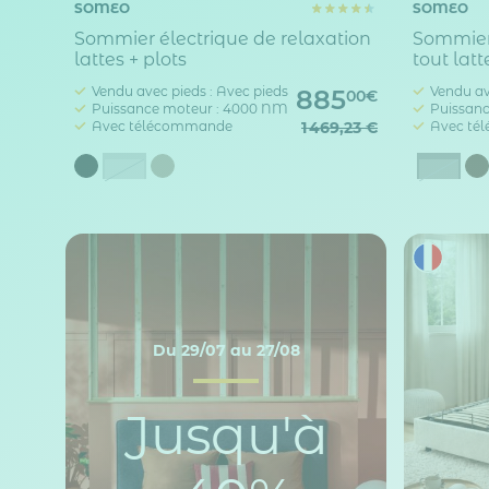
SOMEO
SOMEO
Sommier électrique de relaxation
Sommier 
lattes + plots
tout latt
Vendu avec pieds : Avec pieds
Vendu av
885
00€
Puissance moteur : 4000 NM
Puissanc
Avec télécommande
1 469,23 €
Avec té
Gris
Anthr
Du 29/07 au 27/08
Jusqu'à