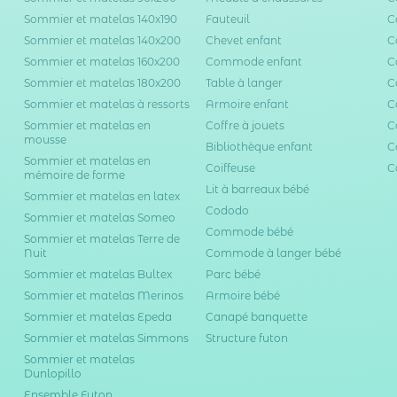
Sommier et matelas 140x190
Fauteuil
C
Sommier et matelas 140x200
Chevet enfant
C
Sommier et matelas 160x200
Commode enfant
C
Sommier et matelas 180x200
Table à langer
C
Sommier et matelas à ressorts
Armoire enfant
C
Sommier et matelas en
Coffre à jouets
C
mousse
Bibliothèque enfant
C
Sommier et matelas en
Coiffeuse
C
mémoire de forme
Lit à barreaux bébé
Sommier et matelas en latex
Cododo
Sommier et matelas Someo
Commode bébé
Sommier et matelas Terre de
Nuit
Commode à langer bébé
Sommier et matelas Bultex
Parc bébé
Sommier et matelas Merinos
Armoire bébé
Sommier et matelas Epeda
Canapé banquette
Sommier et matelas Simmons
Structure futon
Sommier et matelas
Dunlopillo
Ensemble Futon