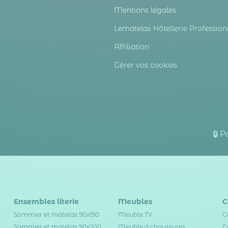
Mentions légales
Lematelas Hôtellerie Profession
Affiliation
Gérer vos cookies
🔒 
Ensembles literie
Meubles
C
Sommier et matelas 90x190
Meuble TV
C
Sommier et matelas 90x200
Meuble à chaussures
C