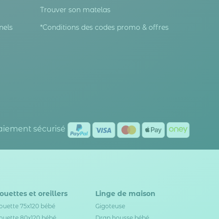
Trouver son matelas
nels
*Conditions des codes promo & offres
Paiement sécurisé
ouettes et oreillers
Linge de maison
ouette 75x120 bébé
Gigoteuse
ouette 80x120 bébé
Drap housse bébé