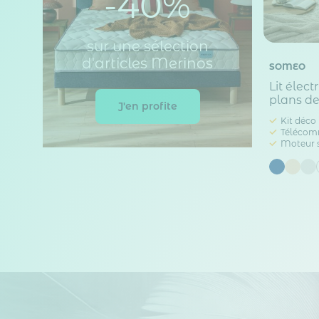
-40%
sur une sélection
d'articles Merinos
SOMEO
Lit élec
plans d
J'en profite
Kit déco 
Télécomm
Moteur s