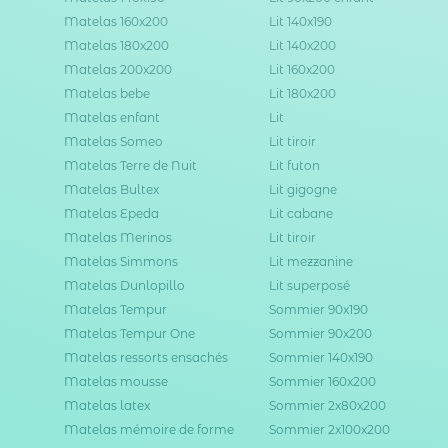
Matelas 160x200
Lit 140x190
Matelas 180x200
Lit 140x200
Matelas 200x200
Lit 160x200
Matelas bebe
Lit 180x200
Matelas enfant
Lit
Matelas Someo
Lit tiroir
Matelas Terre de Nuit
Lit futon
Matelas Bultex
Lit gigogne
Matelas Epeda
Lit cabane
Matelas Merinos
Lit tiroir
Matelas Simmons
Lit mezzanine
Matelas Dunlopillo
Lit superposé
Matelas Tempur
Sommier 90x190
Matelas Tempur One
Sommier 90x200
Matelas ressorts ensachés
Sommier 140x190
Matelas mousse
Sommier 160x200
Matelas latex
Sommier 2x80x200
Matelas mémoire de forme
Sommier 2x100x200