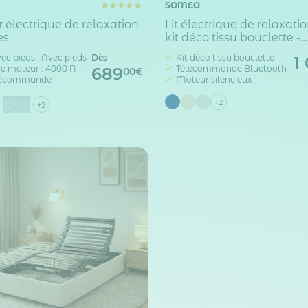
SOMEO
électrique de relaxation
Lit électrique de relaxati
es
kit déco tissu bouclette -
Plénitude
ec pieds : Avec pieds
Dès
Kit déco tissu bouclette
1
e moteur : 4000 N
Télécommande Bluetooth
689
00€
lécommande
Moteur silencieux
+2
acite
Gris
+2