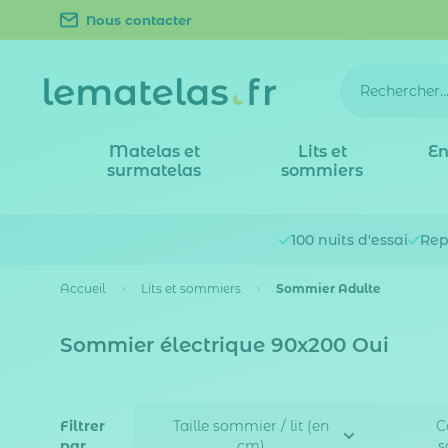
Nous contacter
Matelas et
Lits et
En
surmatelas
sommiers
100 nuits
d'essai
Rep
Accueil
Lits et sommiers
Sommier Adulte
Sommier électrique 90x200 Oui
Filtrer
Taille sommier / lit (en
C
par
cm)
s