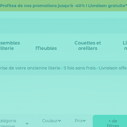
Profitez de nos promotions jusqu'à -40% ! Livraison gratuite*
sembles
Couettes et
L
literie
Meubles
oreillers
rise de votre
ancienne literie
3 fois
sans frais
Livraison off
atégorie
Couleur
Prix
+ de
filtres
ommier