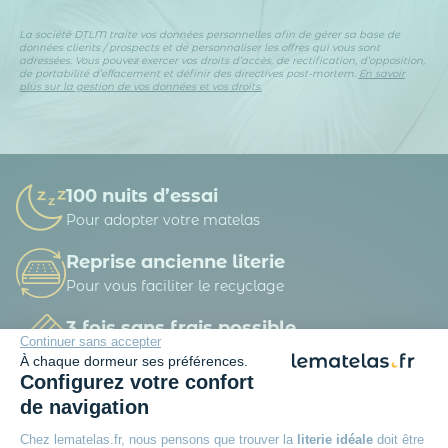
La société DTLM traite vos données personnelles afin de gérer sa base de
données clients / prospects et de personnaliser les offres qui vous sont
adressées. Vous pouvez exercer vos droits d’accès, de rectification, d’opposition,
de portabilité d’effacement et définir des directives post-mortem.
En savoir
plus sur la gestion de vos données et vos droits.
100 nuits d’essai
Pour adopter votre matelas
Reprise ancienne literie
Pour vous faciliter le recyclage
3 fois sans frais possible
Continuer sans accepter
A partir de 150 € d’achat
À chaque dormeur ses préférences.
Configurez votre confort
Livraison offerte
de navigation
Dès 49 € d'achat
Chez lematelas.fr, nous pensons que trouver la
literie idéale
doit être