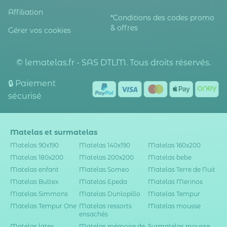
Affiliation
*Conditions des codes promo
& offres
Gérer vos cookies
© lematelas.fr - SAS DTLM. Tous droits réservés.
🔒 Paiement
sécurisé
Matelas et surmatelas
Matelas 90x190
Matelas 140x190
Matelas 160x200
Matelas 180x200
Matelas 200x200
Matelas bebe
Matelas enfant
Matelas Someo
Matelas Terre de Nuit
Matelas Bultex
Matelas Epeda
Matelas Merinos
Matelas Simmons
Matelas Dunlopillo
Matelas Tempur
Matelas Tempur One
Matelas ressorts
Matelas mousse
ensachés
Matelas latex
Matelas mémoire de
Surmatelas mousse