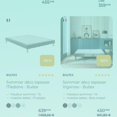
Dès
455
00€
359
00€
-50%
-50%
BULTEX
BULTEX
Sommier déco tapissier
Sommier déco tapissier
Mediano - Bultex
Vigoroso - Bultex
Hauteur sommier : 15
Hauteur sommier : 14
matière lattes : Multiplis
matière lattes : Bois massif
+2
+2
639
450
00€
78€
1 058,56 €
891,89 €