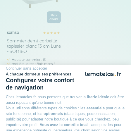
Prix
doux
SOMEO
Sommier demi-corbeille
tapissier blanc 13 cm Lune
- SOMEO
Hauteur sommier : 13
matière lattes : Bois massif
545
Continuer sans accepter
00€
À chaque dormeur ses préférences.
Configurez votre confort
de navigation
Chez lematelas.fr, nous pensons que trouver la
literie idéale
doit être
aussi reposant qu'une bonne nuit.
Nous utilisons différents types de cookies : les
essentiels
pour que le
site fonctionne, et les
optionnels
(statistiques, personnalisation,
publicité) pour adapter notre boutique à ce que vous cherchez, peu
importe votre profil.
Vous avez le contrôle total
: acceptez-les pour
une expérience optimale ou paramétrez vos choix selon vos envies.