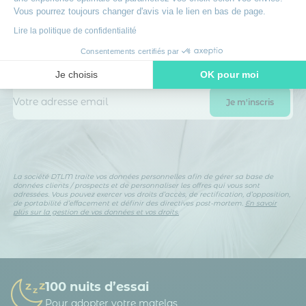
Rejoignez le club des dormeurs
Vous pourrez toujours changer d'avis via le lien en bas de page.
avisés
Lire la politique de confidentialité
Inscrivez-vous à notre newsletter
et recevez des
Consentements certifiés par
conseils d’experts, nos nouveautés en avant-première, nos
bons plans exclusifs… Tout ce qu’il faut pour bien choisir et
Je choisis
OK pour moi
bien dormir.
Axeptio consent
Plateforme de Gestion du Consentement : Personnalisez vos O
Notre plateforme vous permet d'adapter et de gérer vos paramètr
La société DTLM traite vos données personnelles afin de gérer sa base de
données clients / prospects et de personnaliser les offres qui vous sont
adressées. Vous pouvez exercer vos droits d’accès, de rectification, d’opposition,
de portabilité d’effacement et définir des directives post-mortem.
En savoir
plus sur la gestion de vos données et vos droits.
100 nuits d’essai
Pour adopter votre matelas