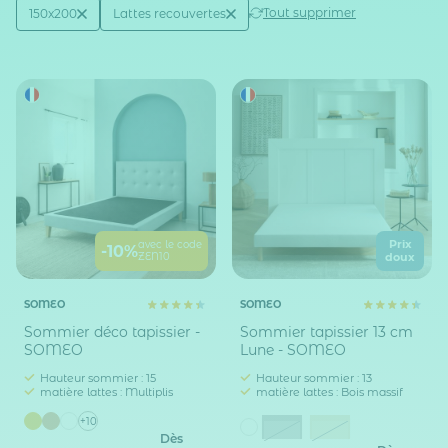
Active filtering
(2)
Tout supprimer
150x200
Lattes recouvertes
Taille sommier / lit (en cm)
Technologie sommier
Prix
avec le code
-10%
ZEN10
doux
SOMEO
SOMEO
Sommier déco tapissier -
Sommier tapissier 13 cm
SOMEO
Lune - SOMEO
Hauteur sommier : 15
Hauteur sommier : 13
matière lattes : Multiplis
matière lattes : Bois massif
+10
Gris
Ivoire
Dès