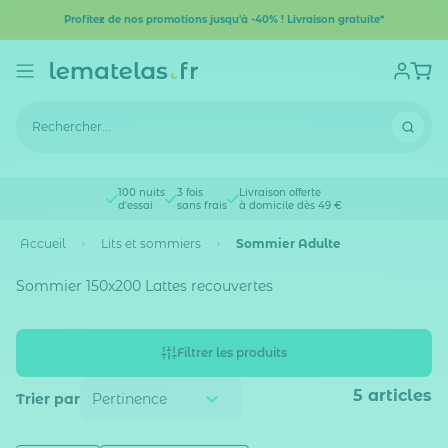
Profitez de nos promotions jusqu'à -40% ! Livraison gratuite*
100 nuits
3 fois
Livraison offerte
d'essai
sans frais
à domicile dès 49 €
Accueil
Lits et sommiers
Sommier Adulte
Sommier 150x200 Lattes recouvertes
Filtrer les produits
5
articles
Trier par