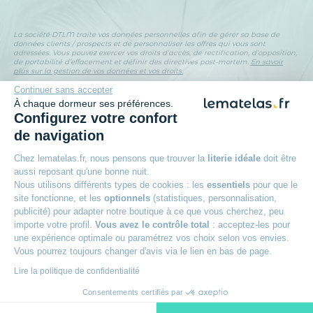
La société DTLM traite vos données personnelles afin de gérer sa base de
données clients / prospects et de personnaliser les offres qui vous sont
adressées. Vous pouvez exercer vos droits d’accès, de rectification, d’opposition,
de portabilité d’effacement et définir des directives post-mortem.
En savoir
plus sur la gestion de vos données et vos droits.
Continuer sans accepter
À chaque dormeur ses préférences.
Configurez votre confort
de navigation
100 nuits d’essai
Chez lematelas.fr, nous pensons que trouver la
literie idéale
doit être
Pour adopter votre matelas
aussi reposant qu'une bonne nuit.
Nous utilisons différents types de cookies : les
essentiels
pour que le
Reprise ancienne literie
site fonctionne, et les
optionnels
(statistiques, personnalisation,
Pour vous faciliter le recyclage
publicité) pour adapter notre boutique à ce que vous cherchez, peu
importe votre profil.
Vous avez le contrôle total
: acceptez-les pour
3 fois sans frais possible
une expérience optimale ou paramétrez vos choix selon vos envies.
Vous pourrez toujours changer d'avis via le lien en bas de page.
A partir de 150 € d’achat
Lire la politique de confidentialité
Livraison offerte
Consentements certifiés par
Dès 49 € d'achat