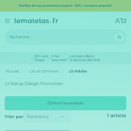
Profitez de nos promotions jusqu'à -40% ! Livraison gratuite*
100 nuits
3 fois
Livraison offerte
d'essai
sans frais
à domicile dès 49 €
Accueil
Lits et sommiers
Lit Adulte
Lit Karup Design Promotion
Filtrer les produits
1
article
Trier par