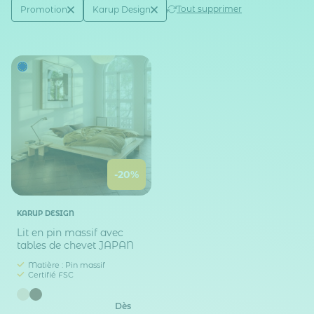
Active filtering
(2)
Tout supprimer
Promotion
Karup Design
Réduction
Marque
-20%
KARUP DESIGN
Lit en pin massif avec
tables de chevet JAPAN
Matière : Pin massif
Certifié FSC
Dès