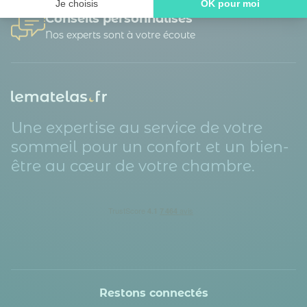
Je choisis
OK pour moi
Conseils personnalisés
Axeptio consent
Plateforme de Gestion du Consentement : Personnalisez vos O
Nos experts sont à votre écoute
Notre plateforme vous permet d'adapter et de gérer vos paramètr
Une expertise au service de votre
sommeil pour un confort et un bien-
être au cœur de votre chambre.
Restons connectés