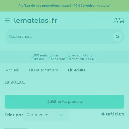
Profitez de nos promotions jusqu'à -40% ! Livraison gratuite*
100 nuits
3 fois
Livraison offerte
d'essai
sans frais
à domicile dès 49 €
Accueil
Lits et sommiers
Lit Adulte
Lit 90x200
Filtrer les produits
4
articles
Trier par