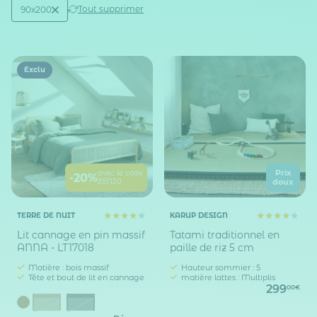
Active filtering
(1)
Tout supprimer
90x200
Taille sommier / lit (en cm)
Exclu
Prix
avec le code
-20%
ZEN20
doux
TERRE DE NUIT
KARUP DESIGN
Lit cannage en pin massif
Tatami traditionnel en
ANNA - LT17018
paille de riz 5 cm
Matière : bois massif
Hauteur sommier : 5
Tête et bout de lit en cannage
matière lattes : Multiplis
299
00€
Marron noisette
Noir