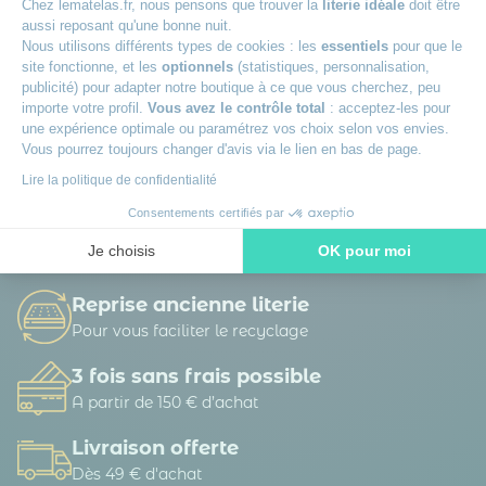
Chez lematelas.fr, nous pensons que trouver la
literie idéale
doit être
aussi reposant qu'une bonne nuit.
Nous utilisons différents types de cookies : les
essentiels
pour que le
La société DTLM traite vos données personnelles afin de gérer sa base de
site fonctionne, et les
optionnels
(statistiques, personnalisation,
données clients / prospects et de personnaliser les offres qui vous sont
adressées. Vous pouvez exercer vos droits d’accès, de rectification, d’opposition,
publicité) pour adapter notre boutique à ce que vous cherchez, peu
de portabilité d’effacement et définir des directives post-mortem.
En savoir
importe votre profil.
Vous avez le contrôle total
: acceptez-les pour
plus sur la gestion de vos données et vos droits.
une expérience optimale ou paramétrez vos choix selon vos envies.
Vous pourrez toujours changer d'avis via le lien en bas de page.
Lire la politique de confidentialité
Consentements certifiés par
100 nuits d’essai
Je choisis
OK pour moi
Pour adopter votre matelas
Axeptio consent
Plateforme de Gestion du Consentement : Personnalisez vos O
Reprise ancienne literie
Notre plateforme vous permet d'adapter et de gérer vos paramètr
Pour vous faciliter le recyclage
3 fois sans frais possible
A partir de 150 € d’achat
Livraison offerte
Dès 49 € d'achat