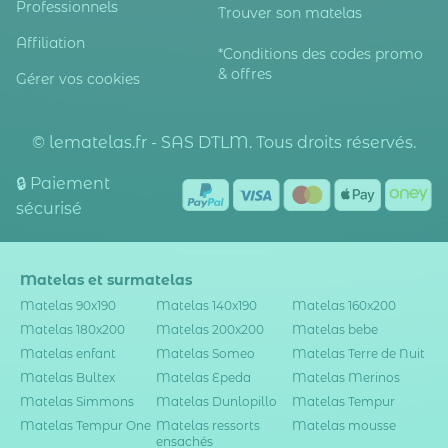
Professionnels
Trouver son matelas
Affiliation
*Conditions des codes promo
& offres
Gérer vos cookies
© lematelas.fr - SAS DTLM. Tous droits réservés.
🔒 Paiement
sécurisé
Matelas et surmatelas
Matelas 90x190
Matelas 140x190
Matelas 160x200
Matelas 180x200
Matelas 200x200
Matelas bebe
Matelas enfant
Matelas Someo
Matelas Terre de Nuit
Matelas Bultex
Matelas Epeda
Matelas Merinos
Matelas Simmons
Matelas Dunlopillo
Matelas Tempur
Matelas Tempur One
Matelas ressorts
Matelas mousse
ensachés