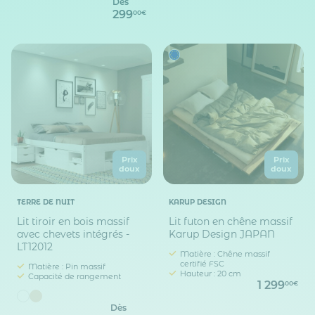
Dès
299
00€
Prix
Prix
doux
doux
TERRE DE NUIT
KARUP DESIGN
Lit tiroir en bois massif
Lit futon en chêne massif
avec chevets intégrés -
Karup Design JAPAN
LT12012
Matière : Chêne massif
certifié FSC
Matière : Pin massif
Hauteur : 20 cm
Capacité de rangement
1 299
00€
Dès