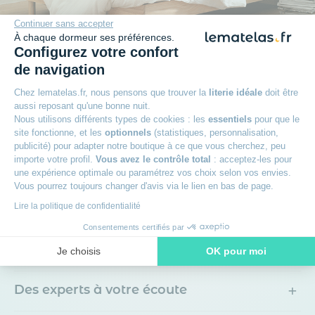
Continuer sans accepter
À chaque dormeur ses préférences.
Configurez votre confort
de navigation
Plus qu'une promesse
Chez lematelas.fr, nous pensons que trouver la
literie idéale
doit être
aussi reposant qu'une bonne nuit.
Nous utilisons différents types de cookies : les
essentiels
pour que le
+
Garantie 2 ans
site fonctionne, et les
optionnels
(statistiques, personnalisation,
publicité) pour adapter notre boutique à ce que vous cherchez, peu
importe votre profil.
Vous avez le contrôle total
: acceptez-les pour
+
Reprise de votre ancien meuble
une expérience optimale ou paramétrez vos choix selon vos envies.
Vous pourrez toujours changer d'avis via le lien en bas de page.
+
Lire la politique de confidentialité
Paiement en 3x sans frais avec Oney
Consentements certifiés par
+
Livraison offerte
Je choisis
OK pour moi
Axeptio consent
Plateforme de Gestion du Consentement : Personnalisez vos O
+
Des experts à votre écoute
Notre plateforme vous permet d'adapter et de gérer vos paramètr