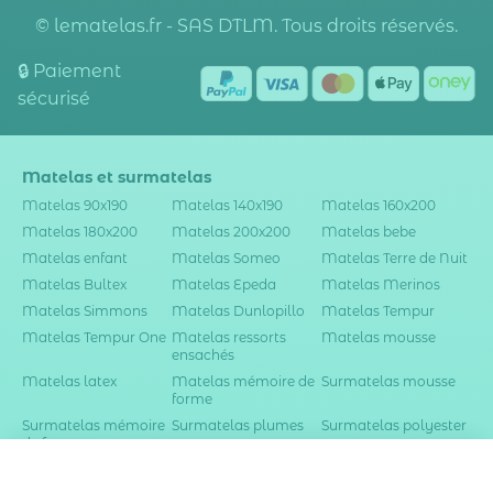
© lematelas.fr - SAS DTLM. Tous droits réservés.
🔒 Paiement
sécurisé
Matelas et surmatelas
Matelas 90x190
Matelas 140x190
Matelas 160x200
Matelas 180x200
Matelas 200x200
Matelas bebe
Matelas enfant
Matelas Someo
Matelas Terre de Nuit
Matelas Bultex
Matelas Epeda
Matelas Merinos
Matelas Simmons
Matelas Dunlopillo
Matelas Tempur
Matelas Tempur One
Matelas ressorts
Matelas mousse
ensachés
Matelas latex
Matelas mémoire de
Surmatelas mousse
forme
Surmatelas mémoire
Surmatelas plumes
Surmatelas polyester
de forme
Dès
-
30
%
Ajouter au