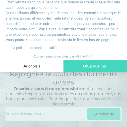
Chez lematelas.fr, nous pensons que trouver la
literie idéale
doit être
aussi reposant qu'une bonne nuit.
+
Livraison offerte
Nous utilisons différents types de cookies : les
essentiels
pour que le
site fonctionne, et les
optionnels
(statistiques, personnalisation,
publicité) pour adapter notre boutique à ce que vous cherchez, peu
+
Des experts à votre écoute
importe votre profil.
Vous avez le contrôle total
: acceptez-les pour
une expérience optimale ou paramétrez vos choix selon vos envies.
Vous pourrez toujours changer d'avis via le lien en bas de page.
Lire la politique de confidentialité
Consentements certifiés par
Je choisis
OK pour moi
Rejoignez le club des dormeurs
Axeptio consent
Plateforme de Gestion du Consentement : Personnalisez vos O
avisés
Notre plateforme vous permet d'adapter et de gérer vos paramètr
Inscrivez-vous à notre newsletter
et recevez des
conseils d’experts, nos nouveautés en avant-première, nos
bons plans exclusifs… Tout ce qu’il faut pour bien choisir et
bien dormir.