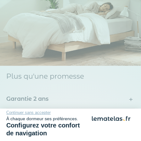
Plus qu'une promesse
+
Garantie 2 ans
Continuer sans accepter
+
Reprise de votre ancien meuble
À chaque dormeur ses préférences.
Configurez votre confort
de navigation
+
Paiement en 3x sans frais avec Oney