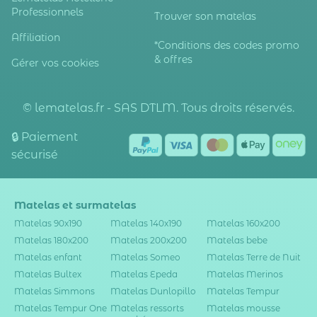
Professionnels
Trouver son matelas
Affiliation
*Conditions des codes promo
& offres
Gérer vos cookies
© lematelas.fr - SAS DTLM. Tous droits réservés.
🔒 Paiement
sécurisé
Matelas et surmatelas
Matelas 90x190
Matelas 140x190
Matelas 160x200
Matelas 180x200
Matelas 200x200
Matelas bebe
Matelas enfant
Matelas Someo
Matelas Terre de Nuit
Matelas Bultex
Matelas Epeda
Matelas Merinos
Matelas Simmons
Matelas Dunlopillo
Matelas Tempur
Matelas Tempur One
Matelas ressorts
Matelas mousse