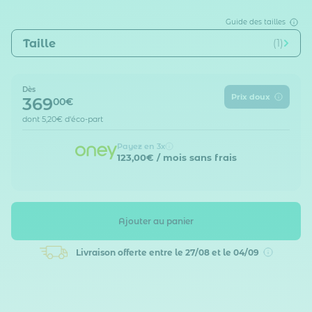
Guide des tailles
Taille
(1)
Dès
Prix doux
369
00€
dont
5,20€
d'éco-part
Payez en 3x
123,00€
/ mois sans frais
Ajouter au panier
Livraison offerte
entre le 27/08 et le 04/09