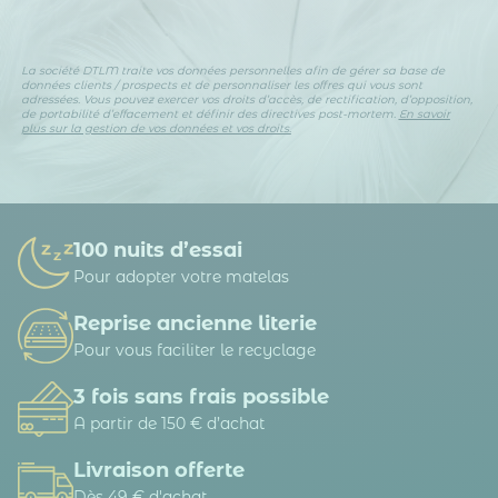
La société DTLM traite vos données personnelles afin de gérer sa base de
données clients / prospects et de personnaliser les offres qui vous sont
adressées. Vous pouvez exercer vos droits d’accès, de rectification, d’opposition,
de portabilité d’effacement et définir des directives post-mortem.
En savoir
plus sur la gestion de vos données et vos droits.
100 nuits d’essai
Pour adopter votre matelas
Reprise ancienne literie
Pour vous faciliter le recyclage
3 fois sans frais possible
A partir de 150 € d’achat
Livraison offerte
Dès 49 € d'achat