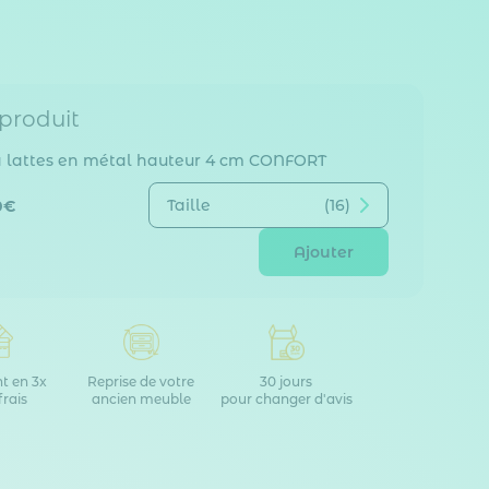
 produit
 lattes en métal hauteur 4 cm CONFORT
Taille
(16)
0€
Ajouter
t en 3x
Reprise de votre
30 jours
frais
ancien meuble
pour changer d'avis