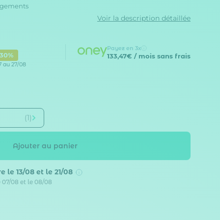
angements
Voir la description détaillée
Payez en 3x
-30%
133,47€
/ mois sans frais
7 au 27/08
(1)
Ajouter au panier
e le 13/08 et le 21/08
e 07/08 et le 08/08