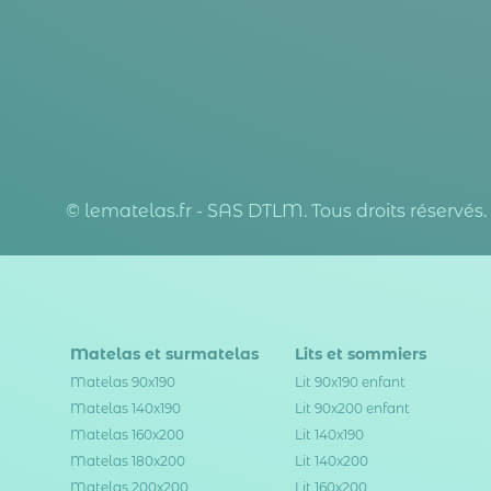
© lematelas.fr - SAS DTLM. Tous droits réservés.
Matelas et surmatelas
Lits et sommiers
Matelas 90x190
Lit 90x190 enfant
Matelas 140x190
Lit 90x200 enfant
Matelas 160x200
Lit 140x190
Matelas 180x200
Lit 140x200
Matelas 200x200
Lit 160x200