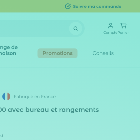
Suivre ma commande
Compte
Panier
inge de
maison
Promotions
Conseils
Fabriqué en France
200 avec bureau et rangements
rd