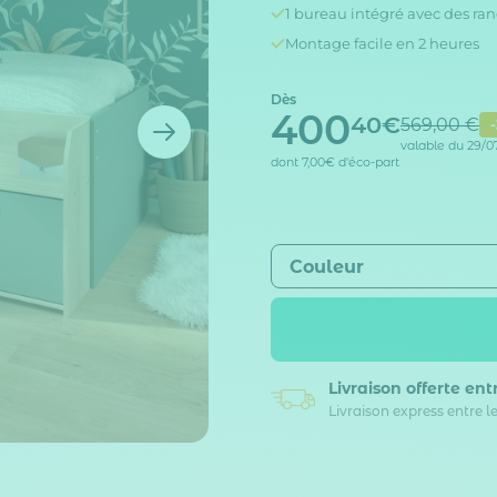
1 bureau intégré avec des r
Montage facile en 2 heures
Dès
400
40€
569,00 €
valable du 29/0
dont
7,00€
d'éco-part
Couleur
Livraison offerte
entr
Livraison express entre l