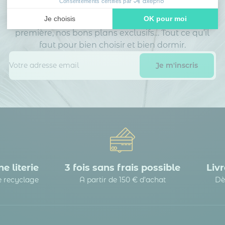
Consentements certifiés par
Inscrivez-vous à notre newsletter
et recevez
Je choisis
OK pour moi
des conseils d’experts, nos nouveautés en avant-
première, nos bons plans exclusifs… Tout ce qu’il
Axeptio consent
Plateforme de Gestion du Consentement : Personnalisez vos
faut pour bien choisir et bien dormir.
Notre plateforme vous permet d'adapter et de gérer vos paramè
e literie
3 fois sans frais possible
Livr
le recyclage
A partir de 150 € d’achat
Dè