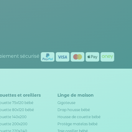
Paiement sécurisé
ouettes et oreillers
Linge de maison
ouette 75x120 bébé
Gigoteuse
ouette 80x120 bébé
Drap housse bébé
ouette 140x200
Housse de couette bébé
ouette 200x200
Protège matelas bébé
ouette 220x240
Taie oreiller bébé