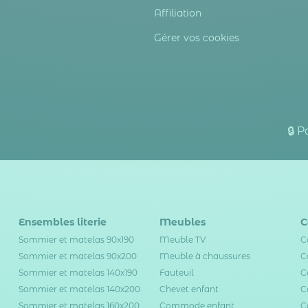
Affiliation
Gérer vos cookies
🔒 
Ensembles literie
Meubles
C
Sommier et matelas 90x190
Meuble TV
C
Sommier et matelas 90x200
Meuble à chaussures
C
Sommier et matelas 140x190
Fauteuil
C
Sommier et matelas 140x200
Chevet enfant
C
Sommier et matelas 160x200
Commode enfant
C