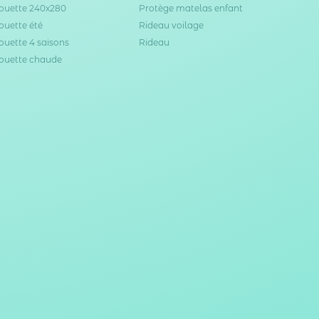
ouette 240x280
Protège matelas enfant
ouette été
Rideau voilage
ouette 4 saisons
Rideau
ouette chaude