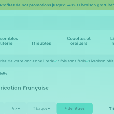
Profitez de nos promotions jusqu'à -40% ! Livraison gratuite*
sembles
Couettes et
L
literie
Meubles
oreillers
rise de votre
ancienne literie
3 fois
sans frais
Livraison off
dulte
rication Française
+ de filtres
Prix
Marque
Tr