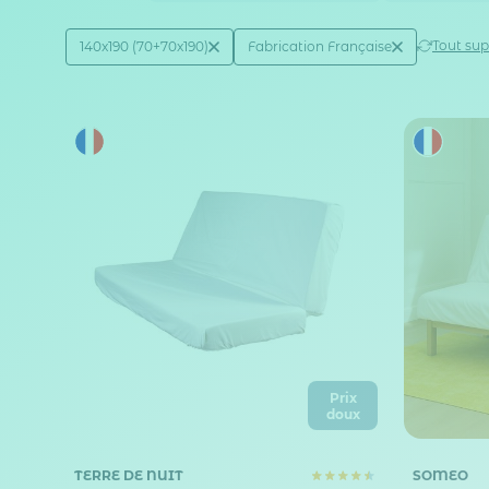
Active filtering
(2)
Tout su
140x190 (70+70x190)
Fabrication Française
Taille matelas (en cm)
Fabrication française
Prix
doux
TERRE DE NUIT
SOMEO