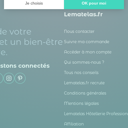
Je choisis
OK pour moi
Axeptio consent
Plateforme de Gestion du Consentement : Personnalisez vos
Lematelas.fr
Notre plateforme vous permet d'adapter et de gérer vos paramè
de votre
Nous contacter
et un bien-être
Suivre ma commande
e.
Accéder à mon compte
Qui sommes-nous ?
stons connectés
Tous nos conseils
Lematelas.fr recrute
Conditions générales
Mentions légales
Lematelas Hôtellerie Profession
Affiliation