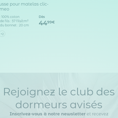
sse pour matelas clic-
omeo
: 100% coton
Dès
 fils : 57 fils/cm²
44
99€
du bonnet : 20 cm
+2
Rejoignez le club des
dormeurs avisés
Inscrivez-vous à notre newsletter
et recevez