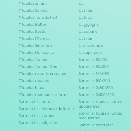
Matelas enfant
Lit
Matelas Someo
Lit tiroir
Matelas Terre de Nuit
Lit futon
Matelas Bultex
Lit gigogne
Matelas Epeda
Lit cabane
Matelas Merinos
Lit tiroir
Matelas Simmons
Lit mezzanine
Matelas Dunlopillo
Lit superposé
Matelas Tempur
Sommier 90x190
Matelas Tempur One
Sommier 90x200
Matelas ressorts ensachés
Sommier 140x190
Matelas mousse
Sommier 160x200
Matelas latex
Sommier 2x80x200
Matelas mémoire de forme
Sommier 2x100x200
Surmatelas mousse
Sommier tapissier lattes
apparentes
Surmatelas mémoire de forme
Sommier tapissier lattes
Surmatelas plumes
recouvertes
Surmatelas polyester
Sommier extra plat