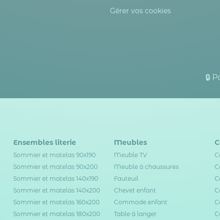
Gérer vos cookies
🔒 
Ensembles literie
Meubles
C
Sommier et matelas 90x190
Meuble TV
C
Sommier et matelas 90x200
Meuble à chaussures
C
Sommier et matelas 140x190
Fauteuil
C
Sommier et matelas 140x200
Chevet enfant
C
Sommier et matelas 160x200
Commode enfant
C
Sommier et matelas 180x200
Table à langer
C