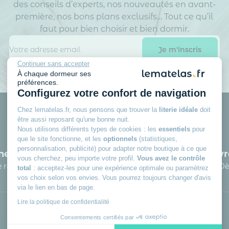
des conseils d’experts, nos nouveautés en avant-
première, nos bons plans exclusifs… Tout ce qu’il
faut pour bien choisir et bien dormir.
Continuer sans accepter
À chaque dormeur ses
préférences.
Configurez votre confort de navigation
Chez lematelas.fr, nous pensons que trouver la
literie idéale
doit
être aussi reposant qu'une bonne nuit.
Nous utilisons différents types de cookies : les
essentiels
pour
que le site fonctionne, et les
optionnels
(statistiques,
personnalisation, publicité) pour adapter notre boutique à ce que
e literie
3 fois sans frais possible
Livr
vous cherchez, peu importe votre profil.
Vous avez le contrôle
le recyclage
A partir de 150 € d’achat
Dè
total
: acceptez-les pour une expérience optimale ou paramétrez
vos choix selon vos envies. Vous pourrez toujours changer d'avis
via le lien en bas de page.
Lire la politique de confidentialité
Consentements certifiés par