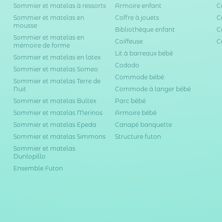
Sommier et matelas à ressorts
Armoire enfant
C
Sommier et matelas en
Coffre à jouets
C
mousse
Bibliothèque enfant
C
Sommier et matelas en
Coiffeuse
C
mémoire de forme
Lit à barreaux bébé
Sommier et matelas en latex
Cododo
Sommier et matelas Someo
Commode bébé
Sommier et matelas Terre de
Nuit
Commode à langer bébé
Sommier et matelas Bultex
Parc bébé
Sommier et matelas Merinos
Armoire bébé
Sommier et matelas Epeda
Canapé banquette
Sommier et matelas Simmons
Structure futon
Sommier et matelas
Dunlopillo
Ensemble Futon