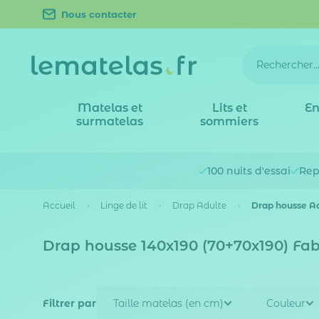
Nous contacter
Matelas et
Lits et
En
surmatelas
sommiers
100 nuits
d'essai
Rep
Accueil
Linge de lit
Drap Adulte
Drap housse A
Drap housse 140x190 (70+70x190) Fab
Filtrer par
Taille matelas (en cm)
Couleur