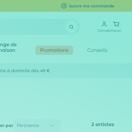
Suivre ma commande
Compte
Panier
inge de
maison
Promotions
Conseils
erte
à domicile dès 49 €
2
articles
ier par