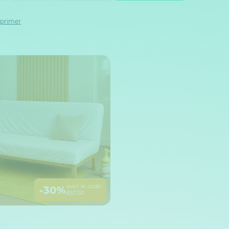
pprimer
avec le code
-30%
ZEN30