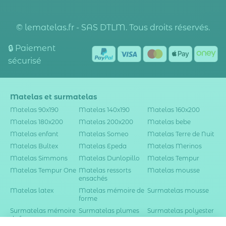
© lematelas.fr - SAS DTLM. Tous droits réservés.
🔒 Paiement
sécurisé
Matelas et surmatelas
Matelas 90x190
Matelas 140x190
Matelas 160x200
Matelas 180x200
Matelas 200x200
Matelas bebe
Matelas enfant
Matelas Someo
Matelas Terre de Nuit
Matelas Bultex
Matelas Epeda
Matelas Merinos
Matelas Simmons
Matelas Dunlopillo
Matelas Tempur
Matelas Tempur One
Matelas ressorts
Matelas mousse
ensachés
Matelas latex
Matelas mémoire de
Surmatelas mousse
forme
Surmatelas mémoire
Surmatelas plumes
Surmatelas polyester
de forme