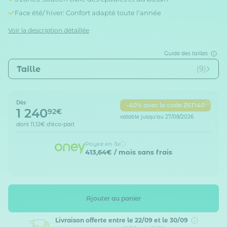
Face été/ hiver: Confort adapté toute l'année
Voir la description détaillée
Guide des tailles
Taille
(9)
Dès
-40% avec le code ZEN40
1 240
92€
valable jusqu'au 27/08/2026
dont
11,12€
d'éco-part
Payez en 3x
413,64€
/ mois sans frais
Ajouter au panier
Livraison offerte
entre le 22/09 et le 30/09