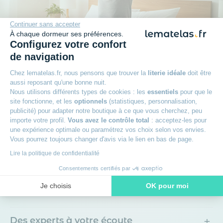
Continuer sans accepter
À chaque dormeur ses préférences.
Configurez votre confort
de navigation
Plus qu'une promesse
Chez lematelas.fr, nous pensons que trouver la
literie idéale
doit être
aussi reposant qu'une bonne nuit.
Nous utilisons différents types de cookies : les
essentiels
pour que le
site fonctionne, et les
optionnels
(statistiques, personnalisation,
+
Garantie 7 ans
publicité) pour adapter notre boutique à ce que vous cherchez, peu
importe votre profil.
Vous avez le contrôle total
: acceptez-les pour
une expérience optimale ou paramétrez vos choix selon vos envies.
+
100 nuits d’essai sur les matelas
Vous pourrez toujours changer d'avis via le lien en bas de page.
Lire la politique de confidentialité
+
Paiement en 3x sans frais avec Oney
Consentements certifiés par
Je choisis
OK pour moi
+
Livraison offerte
Axeptio consent
Plateforme de Gestion du Consentement : Personnalisez vos O
Notre plateforme vous permet d'adapter et de gérer vos paramètr
+
Des experts à votre écoute