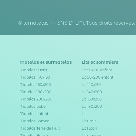
© lematelas.fr - SAS DTLM. Tous droits réservés.
Matelas et surmatelas
Lits et sommiers
Matelas 90x190
Lit 90x190 enfant
Matelas 140x190
Lit 90x200 enfant
Matelas 160x200
Lit 140x190
Matelas 180x200
Lit 140x200
Matelas 200x200
Lit 160x200
Matelas bebe
Lit 180x200
Matelas enfant
Lit
Matelas Someo
Lit tiroir
Matelas Terre de Nuit
Lit futon
Matelas Bultex
Lit gigogne