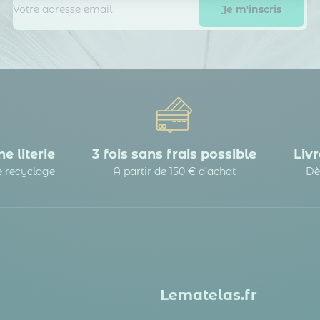
Axeptio consent
Plateforme de Gestion du Consentement : Personnalisez vos
Notre plateforme vous permet d'adapter et de gérer vos paramè
e literie
3 fois sans frais possible
Livr
le recyclage
A partir de 150 € d’achat
Dè
Lematelas.fr