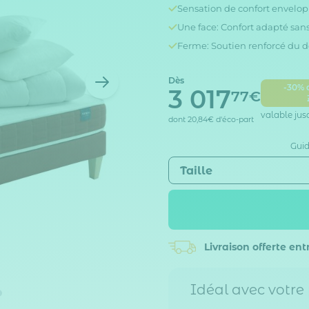
Sensation de confort envelop
Une face: Confort adapté sans
Ferme: Soutien renforcé du d
Dès
-30% 
3 017
77€
valable jus
dont
20,84€
d'éco-part
Guid
Taille
Livraison offerte
entr
Idéal avec votre