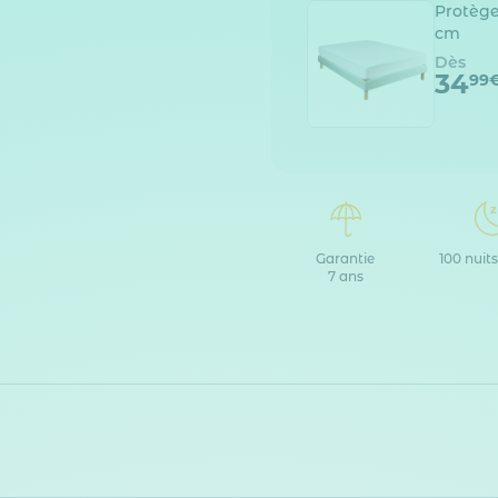
Protège
cm
Dès
34
99
Garantie
100 nuits
7 ans