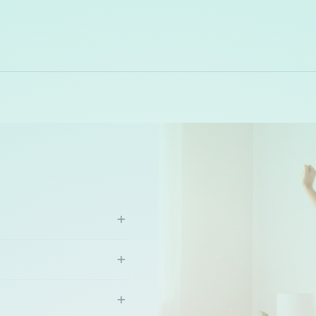
+
+
+