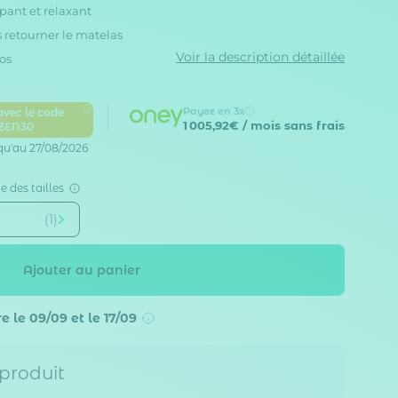
pant et relaxant
 retourner le matelas
Voir la description détaillée
os
Payez en 3x
avec le code
1 005,92€
/ mois sans frais
ZEN30
qu'au 27/08/2026
e des tailles
(1)
Ajouter au panier
e le 09/09 et le 17/09
 produit