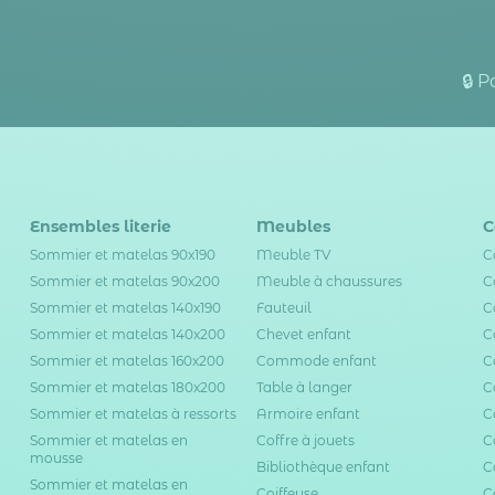
🔒 
Ensembles literie
Meubles
C
Sommier et matelas 90x190
Meuble TV
C
Sommier et matelas 90x200
Meuble à chaussures
C
Sommier et matelas 140x190
Fauteuil
C
Sommier et matelas 140x200
Chevet enfant
C
Sommier et matelas 160x200
Commode enfant
C
Sommier et matelas 180x200
Table à langer
C
Sommier et matelas à ressorts
Armoire enfant
C
Sommier et matelas en
Coffre à jouets
C
mousse
Bibliothèque enfant
C
Sommier et matelas en
Coiffeuse
C