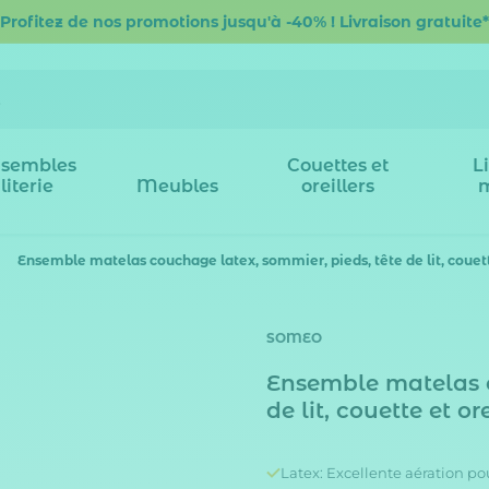
Profitez de nos promotions jusqu'à -40% ! Livraison gratuite*
sembles
Couettes et
L
literie
Meubles
oreillers
Ensemble matelas couchage latex, sommier, pieds, tête de lit, coue
SOMEO
Ensemble matelas c
de lit, couette et 
Latex: Excellente aération p