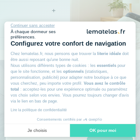
+
Continuer sans accepter
+
À chaque dormeur ses
préférences.
Configurez votre confort de navigation
Chez lematelas.fr, nous pensons que trouver la
literie idéale
doit
être aussi reposant qu'une bonne nuit.
Nous utilisons différents types de cookies : les
essentiels
pour
que le site fonctionne, et les
optionnels
(statistiques,
Rejoignez le club des
personnalisation, publicité) pour adapter notre boutique à ce que
vous cherchez, peu importe votre profil.
Vous avez le contrôle
total
: acceptez-les pour une expérience optimale ou paramétrez
dormeurs avisés
vos choix selon vos envies. Vous pourrez toujours changer d'avis
via le lien en bas de page.
Inscrivez-vous à notre newsletter
et recevez
Lire la politique de confidentialité
des conseils d’experts, nos nouveautés en avant-
Consentements certifiés par
première, nos bons plans exclusifs… Tout ce qu’il
Je choisis
OK pour moi
faut pour bien choisir et bien dormir.