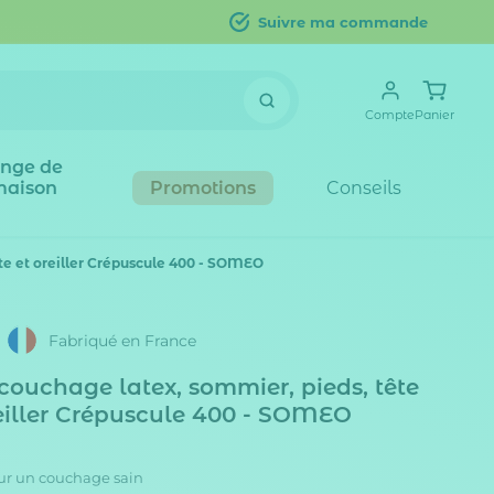
Suivre ma commande
Compte
Panier
inge de
maison
Promotions
Conseils
tte et oreiller Crépuscule 400 - SOMEO
Fabriqué en France
ouchage latex, sommier, pieds, tête
oreiller Crépuscule 400 - SOMEO
our un couchage sain