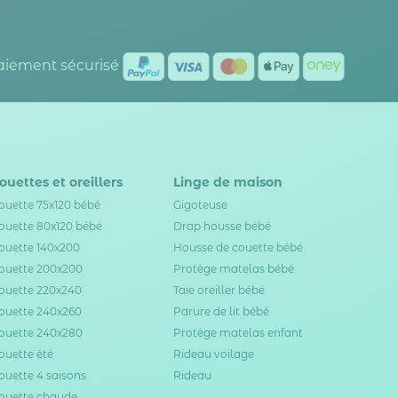
Paiement sécurisé
ouettes et oreillers
Linge de maison
ouette 75x120 bébé
Gigoteuse
ouette 80x120 bébé
Drap housse bébé
ouette 140x200
Housse de couette bébé
ouette 200x200
Protège matelas bébé
ouette 220x240
Taie oreiller bébé
ouette 240x260
Parure de lit bébé
ouette 240x280
Protège matelas enfant
ouette été
Rideau voilage
ouette 4 saisons
Rideau
ouette chaude