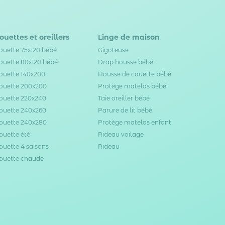
ouettes et oreillers
Linge de maison
ouette 75x120 bébé
Gigoteuse
ouette 80x120 bébé
Drap housse bébé
ouette 140x200
Housse de couette bébé
ouette 200x200
Protège matelas bébé
ouette 220x240
Taie oreiller bébé
ouette 240x260
Parure de lit bébé
ouette 240x280
Protège matelas enfant
ouette été
Rideau voilage
ouette 4 saisons
Rideau
ouette chaude