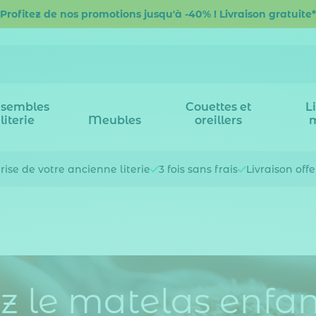
Profitez de nos promotions jusqu'à -40% ! Livraison gratuite*
sembles
Couettes et
L
literie
Meubles
oreillers
rise de votre
ancienne literie
3 fois
sans frais
Livraison off
z le matelas enfan