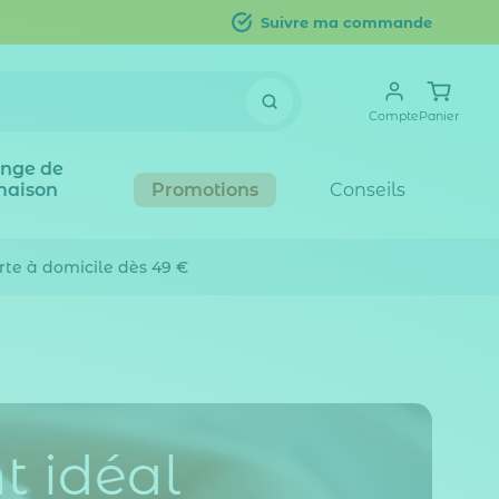
Suivre ma commande
Compte
Panier
inge de
maison
Promotions
Conseils
erte
à domicile dès 49 €
t idéal