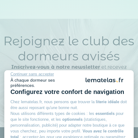
Rejoignez le club des
dormeurs avisés
Inscrivez-vous à notre newsletter
et recevez
des conseils d’experts, nos nouveautés en avant-
Continuer sans accepter
À chaque dormeur ses
première, nos bons plans exclusifs… Tout ce qu’il
préférences.
faut pour bien choisir et bien dormir.
Configurez votre confort de navigation
Chez lematelas.fr, nous pensons que trouver la
literie idéale
doit
être aussi reposant qu'une bonne nuit.
Nous utilisons différents types de cookies : les
essentiels
pour
que le site fonctionne, et les
optionnels
(statistiques,
personnalisation, publicité) pour adapter notre boutique à ce que
vous cherchez, peu importe votre profil.
Vous avez le contrôle
total
: acceptez-les pour une expérience optimale ou paramétrez