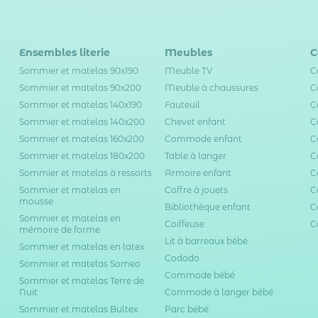
Ensembles literie
Meubles
C
Sommier et matelas 90x190
Meuble TV
C
Sommier et matelas 90x200
Meuble à chaussures
C
Sommier et matelas 140x190
Fauteuil
C
Sommier et matelas 140x200
Chevet enfant
C
Sommier et matelas 160x200
Commode enfant
C
Sommier et matelas 180x200
Table à langer
C
Sommier et matelas à ressorts
Armoire enfant
C
Sommier et matelas en
Coffre à jouets
C
mousse
Bibliothèque enfant
C
Sommier et matelas en
Coiffeuse
C
mémoire de forme
Lit à barreaux bébé
Sommier et matelas en latex
Cododo
Sommier et matelas Someo
Commode bébé
Sommier et matelas Terre de
Nuit
Commode à langer bébé
Sommier et matelas Bultex
Parc bébé