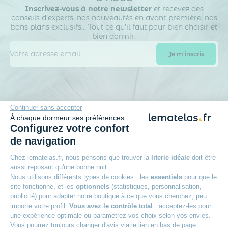
Inscrivez-vous à notre newsletter
et recevez des
conseils d’experts, nos nouveautés en avant-première, nos
bons plans exclusifs… Tout ce qu’il faut pour bien choisir et
bien dormir.
Continuer sans accepter
La société DTLM traite vos données personnelles afin de gérer sa base de
données clients / prospects et de personnaliser les offres qui vous sont
À chaque dormeur ses préférences.
adressées. Vous pouvez exercer vos droits d’accès, de rectification, d’opposition,
Configurez votre confort
de portabilité d’effacement et définir des directives post-mortem.
En savoir
plus sur la gestion de vos données et vos droits.
de navigation
Chez lematelas.fr, nous pensons que trouver la
literie idéale
doit être
aussi reposant qu'une bonne nuit.
Nous utilisons différents types de cookies : les
essentiels
pour que le
site fonctionne, et les
optionnels
(statistiques, personnalisation,
100 nuits d’essai
publicité) pour adapter notre boutique à ce que vous cherchez, peu
Pour adopter votre matelas
importe votre profil.
Vous avez le contrôle total
: acceptez-les pour
une expérience optimale ou paramétrez vos choix selon vos envies.
Reprise ancienne literie
Vous pourrez toujours changer d'avis via le lien en bas de page.