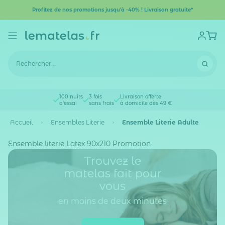
Profitez de nos promotions jusqu'à -40% ! Livraison gratuite*
100 nuits
3 fois
Livraison offerte
d'essai
sans frais
à domicile dès 49 €
Accueil
Ensembles Literie
Ensemble Literie Adulte
Ensemble literie Latex 90x210 Promotion
Trouvez le
matelas fait pour
vous
en moins de deux minutes