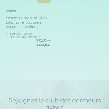
SOMEO
Ensemble matelas 100%
latex, sommier, pieds,
couette et oreiller
Crépuscule 600 - SOMEO
Epaisseur : 21 cm
Accueil : Très Moelleux
1 545
00€
2 203,11 €
Rejoignez le club des dormeurs
avisés