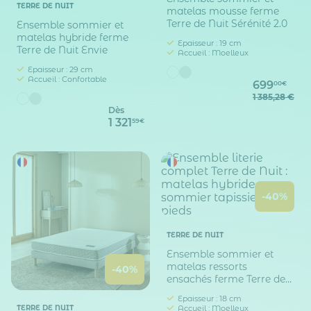
TERRE DE NUIT
matelas mousse ferme
Terre de Nuit Sérénité 2.0
Ensemble sommier et
matelas hybride ferme
Epaisseur : 19 cm
Terre de Nuit Envie
Accueil : Moelleux
Epaisseur : 29 cm
Accueil : Confortable
699
00€
1 385,28 €
Dès
1 321
59€
-40%
TERRE DE NUIT
Ensemble sommier et
matelas ressorts
-40%
ensachés ferme Terre de
Nuit Poésie
Epaisseur : 18 cm
TERRE DE NUIT
Accueil : Moelleux