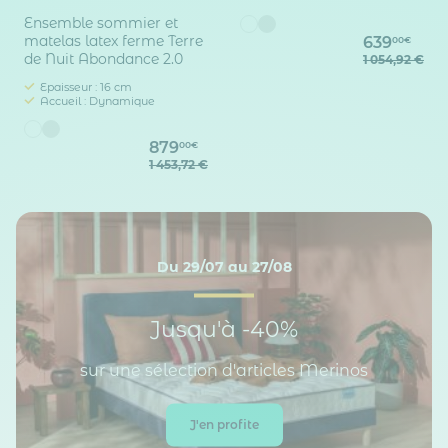
Ensemble sommier et
matelas latex ferme Terre
639
00€
de Nuit Abondance 2.0
1 054,92 €
Epaisseur : 16 cm
Accueil : Dynamique
879
00€
1 453,72 €
Du 29/07 au 27/08
Jusqu'à -40%
sur une sélection d'articles Merinos
J'en profite