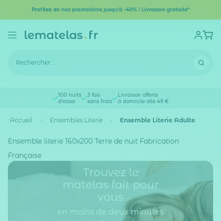
Profitez de nos promotions jusqu'à -40% ! Livraison gratuite*
100 nuits
3 fois
Livraison offerte
d'essai
sans frais
à domicile dès 49 €
Accueil
Ensembles Literie
Ensemble Literie Adulte
Ensemble literie 160x200 Terre de nuit Fabrication
Française
Trouvez le
matelas fait pour
vous
en moins de deux minutes