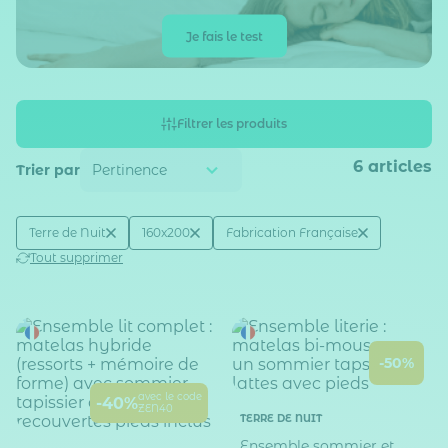
Je fais le test
Filtrer les produits
6
articles
Trier par
Active filtering
(3)
Terre de Nuit
160x200
Fabrication Française
Marque
Taille matelas (en cm)
Fabrication française
Tout supprimer
-50%
avec le code
-40%
ZEN40
TERRE DE NUIT
Ensemble sommier et