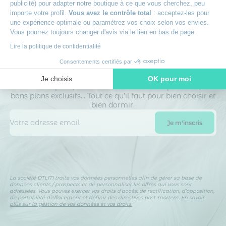
publicité) pour adapter notre boutique à ce que vous cherchez, peu
importe votre profil.
Vous avez le contrôle total
: acceptez-les pour
une expérience optimale ou paramétrez vos choix selon vos envies.
Vous pourrez toujours changer d'avis via le lien en bas de page.
Lire la politique de confidentialité
Rejoignez le club des dormeurs
Consentements certifiés par
avisés
Inscrivez-vous à notre newsletter
et recevez des
Je choisis
OK pour moi
conseils d’experts, nos nouveautés en avant-première, nos
Axeptio consent
Plateforme de Gestion du Consentement : Personnalisez vos O
bons plans exclusifs… Tout ce qu’il faut pour bien choisir et
bien dormir.
Notre plateforme vous permet d'adapter et de gérer vos paramètr
La société DTLM traite vos données personnelles afin de gérer sa base de
données clients / prospects et de personnaliser les offres qui vous sont
adressées. Vous pouvez exercer vos droits d’accès, de rectification, d’opposition,
de portabilité d’effacement et définir des directives post-mortem.
En savoir
plus sur la gestion de vos données et vos droits.