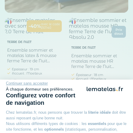
avec le code
-40%
ZEN40
Prix
doux
TERRE DE NUIT
TERRE DE NUIT
Ensemble sommier et
matelas latex & mousse
Ensemble sommier et
ferme Terre de Nuit
matelas mousse HR
Aisance 2.0
ferme Terre de Nuit
Epaisseur : 19 cm
Absolu 2.0
Accueil : Moelleux
Épaisseur : 18 cm
Accueil : Moelleux
Continuer sans accepter
Dès
À chaque dormeur ses préférences.
1 237
05€
Dès
Configurez votre confort
755
00€
de navigation
Chez lematelas.fr, nous pensons que trouver la
literie idéale
doit être
aussi reposant qu'une bonne nuit.
Nous utilisons différents types de cookies : les
essentiels
pour que le
site fonctionne, et les
optionnels
(statistiques, personnalisation,