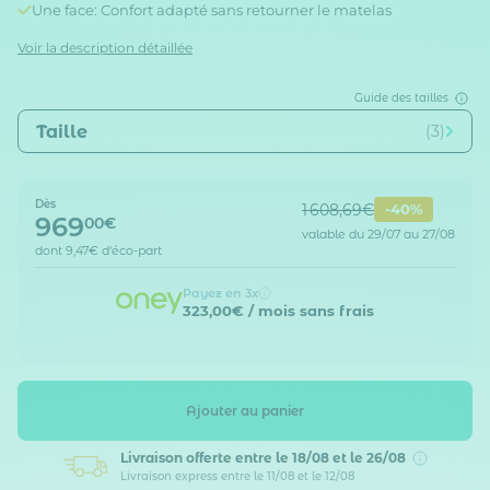
Une face: Confort adapté sans retourner le matelas
Voir la description détaillée
Guide des tailles
Taille
(3)
Dès
1 608,69€
-40%
969
00€
valable du 29/07 au 27/08
dont
9,47€
d'éco-part
Payez en 3x
323,00€
/ mois sans frais
Ajouter au panier
Livraison offerte
entre le 18/08 et le 26/08
Livraison express entre le 11/08 et le 12/08