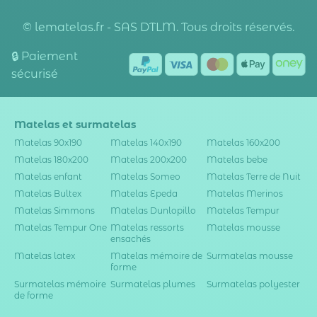
© lematelas.fr - SAS DTLM. Tous droits réservés.
🔒 Paiement
sécurisé
Matelas et surmatelas
Matelas 90x190
Matelas 140x190
Matelas 160x200
Matelas 180x200
Matelas 200x200
Matelas bebe
Matelas enfant
Matelas Someo
Matelas Terre de Nuit
Matelas Bultex
Matelas Epeda
Matelas Merinos
Matelas Simmons
Matelas Dunlopillo
Matelas Tempur
Matelas Tempur One
Matelas ressorts
Matelas mousse
ensachés
Matelas latex
Matelas mémoire de
Surmatelas mousse
forme
Surmatelas mémoire
Surmatelas plumes
Surmatelas polyester
de forme