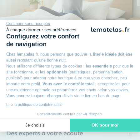
Continuer sans accepter
À chaque dormeur ses préférences.
Configurez votre confort
Plus qu'une promesse
de navigation
Chez lematelas.fr, nous pensons que trouver la
literie idéale
doit être
aussi reposant qu'une bonne nuit.
+
Garantie 7 ans
Nous utilisons différents types de cookies : les
essentiels
pour que le
site fonctionne, et les
optionnels
(statistiques, personnalisation,
publicité) pour adapter notre boutique à ce que vous cherchez, peu
+
100 nuits d’essai sur les matelas
importe votre profil.
Vous avez le contrôle total
: acceptez-les pour
une expérience optimale ou paramétrez vos choix selon vos envies.
Vous pourrez toujours changer d'avis via le lien en bas de page.
+
Paiement en 3x sans frais avec Oney
Lire la politique de confidentialité
+
Consentements certifiés par
Livraison offerte
Je choisis
OK pour moi
+
Des experts à votre écoute
Axeptio consent
Plateforme de Gestion du Consentement : Personnalisez vos O