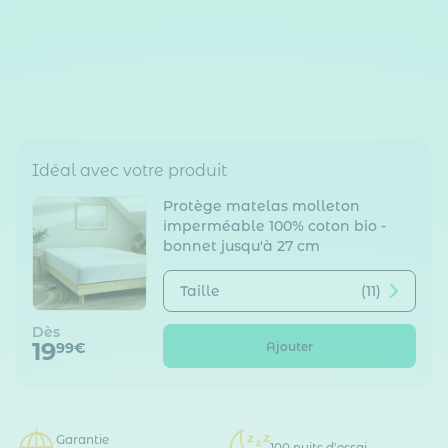
Idéal avec votre produit
Protège matelas molleton
imperméable 100% coton bio -
bonnet jusqu'à 27 cm
Taille
(11)
Dès
19
Ajouter
99€
Garantie
100 nuits d'essai