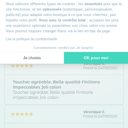
5,00
Nous utilisons différents types de cookies : les
essentiels
pour que le
/5
site fonctionne, et les
optionnels
(statistiques, personnalisation,
publicité) pour adapter notre boutique à ce que vous cherchez, peu
importe votre profil.
Vous avez le contrôle total
: acceptez-les pour
une expérience optimale ou paramétrez vos choix selon vos envies.
Catherine
Posté le 08/01/2026
Vous pourrez toujours changer d'avis via le lien en bas de page.
Lire la politique de confidentialité
Drap housse double gaze de coton
Consentements certifiés par
Tissu très doux et agréable
Je choisis
OK pour moi
Véronique V.
Axeptio consent
Plateforme de Gestion du Consentement : Personnalisez vos O
Posté le 24/09/2020
Notre plateforme vous permet d'adapter et de gérer vos paramètr
Toucher agréable. Belle qualité Finitions
impeccables Joli colori
Toucher agréable. Belle qualité Finitions
impeccables Joli colori
Véronique V.
Posté le 24/09/2020