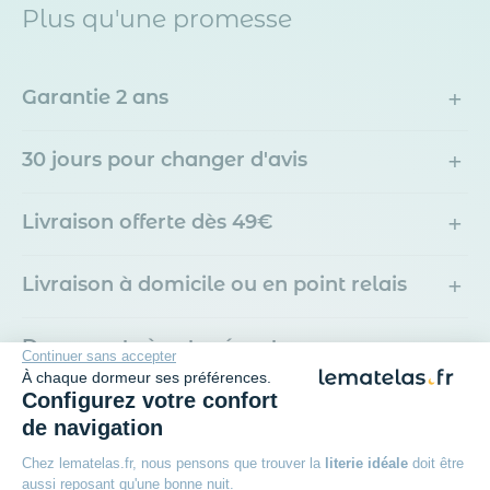
Plus qu'une promesse
+
Garantie 2 ans
+
30 jours pour changer d'avis
+
Livraison offerte dès 49€
+
Livraison à domicile ou en point relais
+
Des experts à votre écoute
Continuer sans accepter
À chaque dormeur ses préférences.
Configurez votre confort
de navigation
Avis des clients
Chez lematelas.fr, nous pensons que trouver la
literie idéale
doit être
Drap housse double gaze de coton
aussi reposant qu'une bonne nuit.