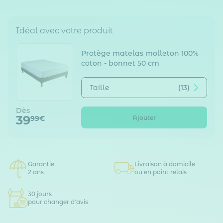
Idéal avec votre produit
Protège matelas molleton 100%
coton - bonnet 50 cm
Taille
(13)
Dès
39
Ajouter
99€
Garantie
Livraison à domicile
2 ans
ou en point relais
30 jours
pour changer d'avis