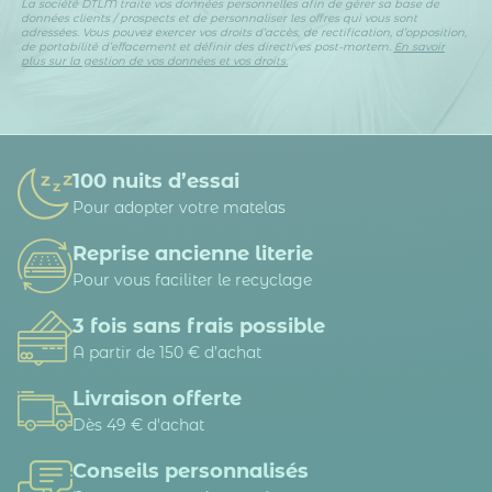
La société DTLM traite vos données personnelles afin de gérer sa base de
données clients / prospects et de personnaliser les offres qui vous sont
adressées. Vous pouvez exercer vos droits d’accès, de rectification, d’opposition,
de portabilité d’effacement et définir des directives post-mortem.
En savoir
plus sur la gestion de vos données et vos droits.
100 nuits d’essai
Pour adopter votre matelas
Reprise ancienne literie
Pour vous faciliter le recyclage
3 fois sans frais possible
A partir de 150 € d’achat
Livraison offerte
Dès 49 € d'achat
Conseils personnalisés