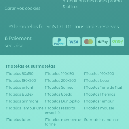
*Conditions des codes promo
& offres
Gérer vos cookies
© lematelas.fr - SAS DTLM. Tous droits réservés.
🔒 Paiement
sécurisé
Matelas et surmatelas
Matelas 90x190
Matelas 140x190
Matelas 160x200
Matelas 180x200
Matelas 200x200
Matelas bebe
Matelas enfant
Matelas Someo
Matelas Terre de Nuit
Matelas Bultex
Matelas Epeda
Matelas Merinos
Matelas Simmons
Matelas Dunlopillo
Matelas Tempur
Matelas Tempur One
Matelas ressorts
Matelas mousse
ensachés
Matelas latex
Matelas mémoire de
Surmatelas mousse
forme