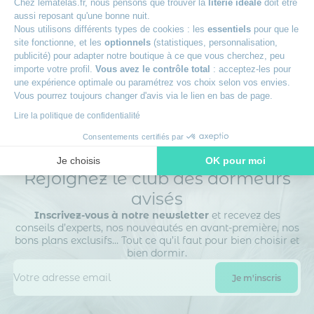
Chez lematelas.fr, nous pensons que trouver la
literie idéale
doit être
aussi reposant qu'une bonne nuit.
+
Livraison à domicile ou en point relais
Nous utilisons différents types de cookies : les
essentiels
pour que le
site fonctionne, et les
optionnels
(statistiques, personnalisation,
publicité) pour adapter notre boutique à ce que vous cherchez, peu
+
Des experts à votre écoute
importe votre profil.
Vous avez le contrôle total
: acceptez-les pour
une expérience optimale ou paramétrez vos choix selon vos envies.
Vous pourrez toujours changer d'avis via le lien en bas de page.
Lire la politique de confidentialité
Consentements certifiés par
Je choisis
OK pour moi
Rejoignez le club des dormeurs
Axeptio consent
Plateforme de Gestion du Consentement : Personnalisez vos O
avisés
Notre plateforme vous permet d'adapter et de gérer vos paramètr
Inscrivez-vous à notre newsletter
et recevez des
conseils d’experts, nos nouveautés en avant-première, nos
bons plans exclusifs… Tout ce qu’il faut pour bien choisir et
bien dormir.