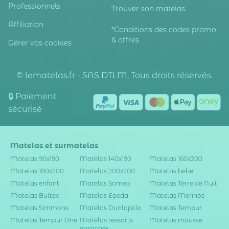
Professionnels
Trouver son matelas
Affiliation
*Conditions des codes promo
& offres
Gérer vos cookies
© lematelas.fr - SAS DTLM. Tous droits réservés.
🔒 Paiement
sécurisé
Matelas et surmatelas
Matelas 90x190
Matelas 140x190
Matelas 160x200
Matelas 180x200
Matelas 200x200
Matelas bebe
Matelas enfant
Matelas Someo
Matelas Terre de Nuit
Matelas Bultex
Matelas Epeda
Matelas Merinos
Matelas Simmons
Matelas Dunlopillo
Matelas Tempur
Matelas Tempur One
Matelas ressorts
Matelas mousse
ensachés