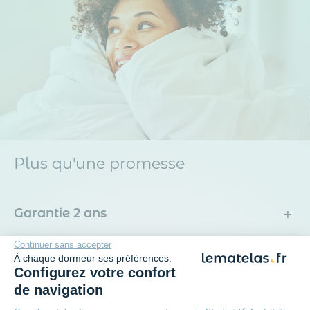
Plus qu'une promesse
+
Garantie 2 ans
Continuer sans accepter
+
30 jours pour changer d'avis
À chaque dormeur ses préférences.
Configurez votre confort
de navigation
+
Livraison offerte dès 49€