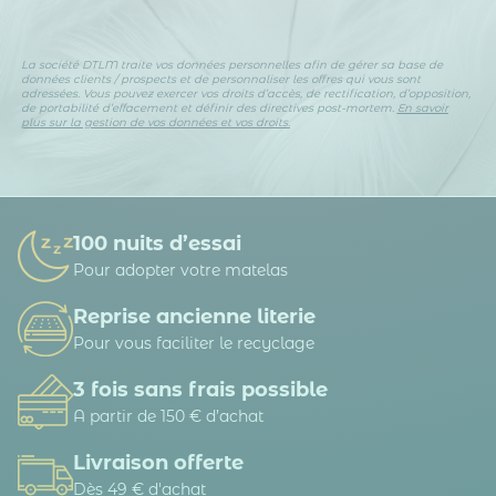
La société DTLM traite vos données personnelles afin de gérer sa base de
données clients / prospects et de personnaliser les offres qui vous sont
adressées. Vous pouvez exercer vos droits d’accès, de rectification, d’opposition,
de portabilité d’effacement et définir des directives post-mortem.
En savoir
plus sur la gestion de vos données et vos droits.
100 nuits d’essai
Pour adopter votre matelas
Reprise ancienne literie
Pour vous faciliter le recyclage
3 fois sans frais possible
A partir de 150 € d’achat
Livraison offerte
Dès 49 € d'achat