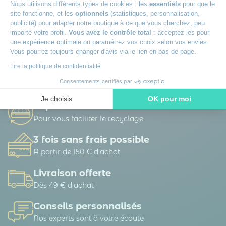
Nous utilisons différents types de cookies : les
essentiels
pour que le
adressées. Vous pouvez exercer vos droits d’accès, de rectification, d’opposition,
de portabilité d’effacement et définir des directives post-mortem.
En savoir
site fonctionne, et les
optionnels
(statistiques, personnalisation,
plus sur la gestion de vos données et vos droits.
publicité) pour adapter notre boutique à ce que vous cherchez, peu
importe votre profil.
Vous avez le contrôle total
: acceptez-les pour
une expérience optimale ou paramétrez vos choix selon vos envies.
Vous pourrez toujours changer d'avis via le lien en bas de page.
Lire la politique de confidentialité
100 nuits d’essai
Consentements certifiés par
Pour adopter votre matelas
Je choisis
OK pour moi
Reprise ancienne literie
Axeptio consent
Plateforme de Gestion du Consentement : Personnalisez vos O
Pour vous faciliter le recyclage
Notre plateforme vous permet d'adapter et de gérer vos paramètr
3 fois sans frais possible
A partir de 150 € d’achat
Livraison offerte
Dès 49 € d'achat
Conseils personnalisés
Nos experts sont à votre écoute