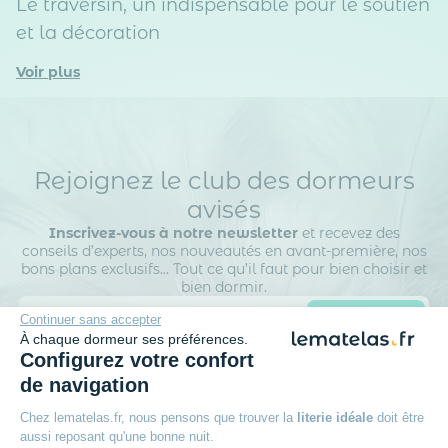
Le traversin, un indispensable pour le soutien
et la décoration
Voir plus
Rejoignez le club des dormeurs
avisés
Inscrivez-vous à notre newsletter
et recevez des
conseils d’experts, nos nouveautés en avant-première, nos
bons plans exclusifs… Tout ce qu’il faut pour bien choisir et
bien dormir.
Continuer sans accepter
À chaque dormeur ses préférences.
Configurez votre confort
de navigation
Chez lematelas.fr, nous pensons que trouver la
literie idéale
doit être
La société DTLM traite vos données personnelles afin de gérer sa base de
aussi reposant qu'une bonne nuit.
données clients / prospects et de personnaliser les offres qui vous sont