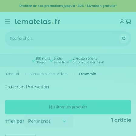
Profitez de nos promotions jusqu'à -40% ! Livraison gratuite*
100 nuits
3 fois
Livraison offerte
d'essai
sans frais
à domicile dès 49 €
Accueil
Couettes et oreillers
Traversin
Traversin Promotion
Filtrer les produits
1
article
Trier par