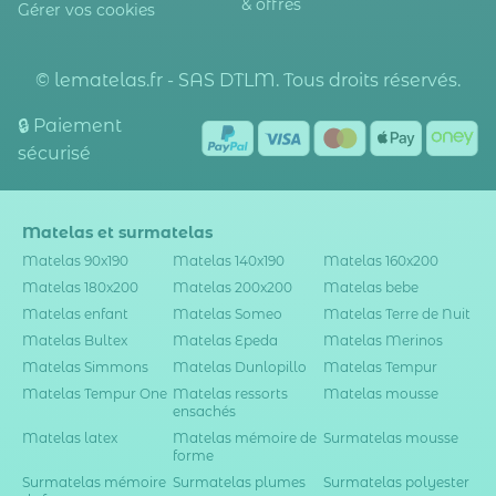
& offres
Gérer vos cookies
© lematelas.fr - SAS DTLM. Tous droits réservés.
🔒 Paiement
sécurisé
Matelas et surmatelas
Matelas 90x190
Matelas 140x190
Matelas 160x200
Matelas 180x200
Matelas 200x200
Matelas bebe
Matelas enfant
Matelas Someo
Matelas Terre de Nuit
Matelas Bultex
Matelas Epeda
Matelas Merinos
Matelas Simmons
Matelas Dunlopillo
Matelas Tempur
Matelas Tempur One
Matelas ressorts
Matelas mousse
ensachés
Matelas latex
Matelas mémoire de
Surmatelas mousse
forme
Surmatelas mémoire
Surmatelas plumes
Surmatelas polyester