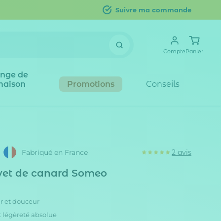
Suivre ma commande
Compte
Panier
inge de
maison
Promotions
Conseils
Fabriqué en France
2 avis
uvet de canard Someo
ur et douceur
t légèreté absolue