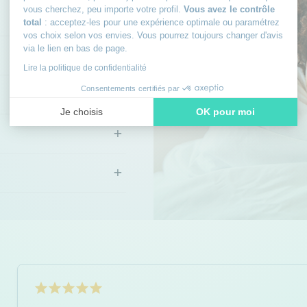
vous cherchez, peu importe votre profil.
Vous avez le contrôle
+
total
: acceptez-les pour une expérience optimale ou paramétrez
vos choix selon vos envies. Vous pourrez toujours changer d'avis
via le lien en bas de page.
+
Lire la politique de confidentialité
+
Consentements certifiés par
Je choisis
OK pour moi
+
Axeptio consent
Plateforme de Gestion du Consentement : Personnalisez vos
Notre plateforme vous permet d'adapter et de gérer vos paramè
+