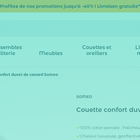
Profitez de nos promotions jusqu'à -40% ! Livraison gratuite*
sembles
Couettes et
L
literie
Meubles
oreillers
onfort duvet de canard Someo
SOMEO
Couette confort d
100% coton percale : Fraîche
Chaleur luxueuse, gonflant e