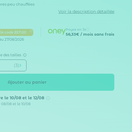
bres peu chauffées
Voir la description détaillée
Payez en 3x
 le code ZEN20
56,33€
/ mois sans frais
au 27/08/2026
e des tailles
(3)
Ajouter au panier
e le 10/08 et le 12/08
 08/08 et le 10/08