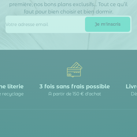
première, nos bons plans exclusifs… Tout ce qu’il
faut pour bien choisir et bien dormir.
e literie
3 fois sans frais possible
Livr
le recyclage
A partir de 150 € d’achat
Dè