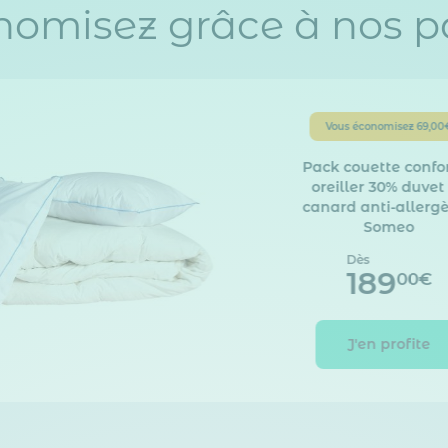
nomisez grâce à nos p
Vous économisez
69,00
Pack couette confor
oreiller 30% duvet
canard anti-allerg
Someo
Dès
189
00€
J'en profite