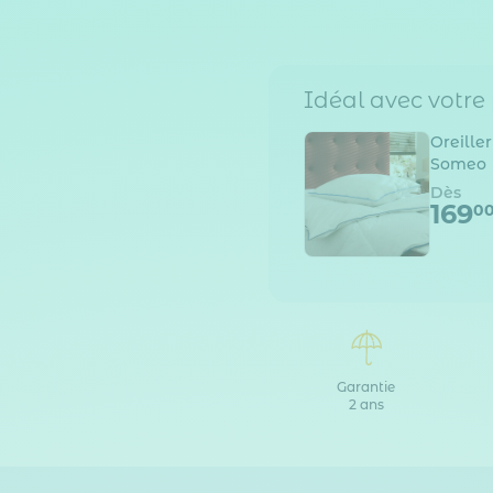
Idéal avec votre
Oreille
Someo
Dès
169
0
Garantie
2 ans