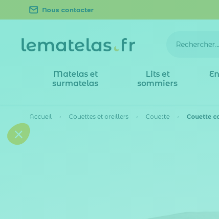
Nous contacter
Matelas et
Lits et
En
surmatelas
sommiers
Accueil
Couettes et oreillers
Couette
Couette c