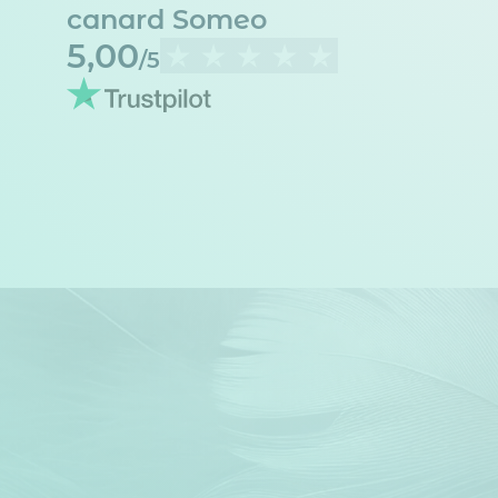
canard Someo
5,00
/5