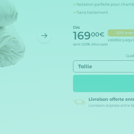
Isolation parfaite pour cham
Sans traitement
Dès
169
00€
-20% avec
valable jusqu'
dont
0,53€
d'éco-part
Guid
Taille
Livraison offerte
entr
Livraison express entre le