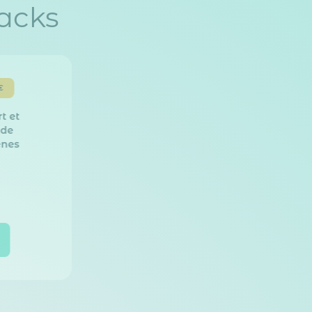
acks
€
t et
 de
ènes