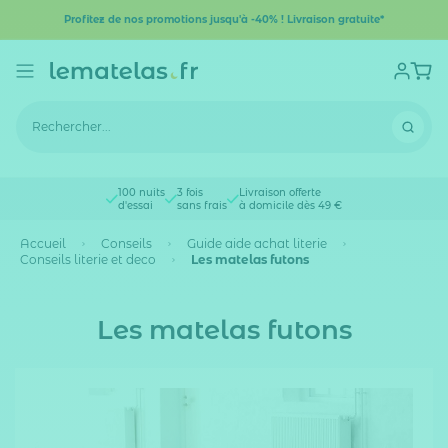
Profitez de nos promotions jusqu'à -40% ! Livraison gratuite*
100 nuits
3 fois
Livraison offerte
d'essai
sans frais
à domicile dès 49 €
Accueil
Conseils
Guide aide achat literie
Conseils literie et deco
Les matelas futons
Les matelas futons