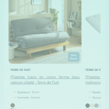
Prix
doux
TERRE DE NUIT
TERRE DE NUIT
Matelas futon en coton ferme tissu
Matelas fu
velours côtelé - Terre de Nuit
mémoire de 
Épaisseur : 13 cm
Épaisseur : 
Fermeté : Ferme
Accueil : Mo
+4