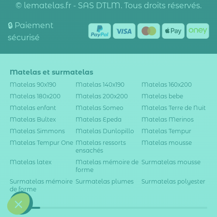
© lematelas.fr - SAS DTLM. Tous droits réservés.
🔒 Paiement
sécurisé
Matelas et surmatelas
Matelas 90x190
Matelas 140x190
Matelas 160x200
Matelas 180x200
Matelas 200x200
Matelas bebe
Matelas enfant
Matelas Someo
Matelas Terre de Nuit
Matelas Bultex
Matelas Epeda
Matelas Merinos
Matelas Simmons
Matelas Dunlopillo
Matelas Tempur
Matelas Tempur One
Matelas ressorts
Matelas mousse
ensachés
Matelas latex
Matelas mémoire de
Surmatelas mousse
forme
Surmatelas mémoire
Surmatelas plumes
Surmatelas polyester
de forme