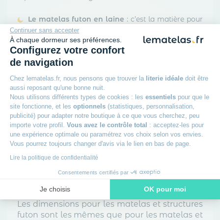
Le matelas futon en laine
: c’est la matière pour
conserver la chaleur. De plus, elle régule la
Continuer sans accepter
température de votre corps en absorbant l’humidité
À chaque dormeur ses préférences.
tout au long du sommeil.
Configurez votre confort
de navigation
Choisissez la technologie la plus adaptée à
Chez lematelas.fr, nous pensons que trouver la
literie idéale
doit être
vos envies et besoins !
aussi reposant qu'une bonne nuit.
Nous utilisons différents types de cookies : les
essentiels
pour que le
site fonctionne, et les
optionnels
(statistiques, personnalisation,
publicité) pour adapter notre boutique à ce que vous cherchez, peu
importe votre profil.
Vous avez le contrôle total
: acceptez-les pour
une expérience optimale ou paramétrez vos choix selon vos envies.
Vous pourrez toujours changer d'avis via le lien en bas de page.
Lire la politique de confidentialité
Consentements certifiés par
4. Quelle taille de matelas futon choisir ?
Je choisis
OK pour moi
Les dimensions pour les matelas et structures
Axeptio consent
Plateforme de Gestion du Consentement : Personnalisez vos O
futon sont les mêmes que pour les matelas et