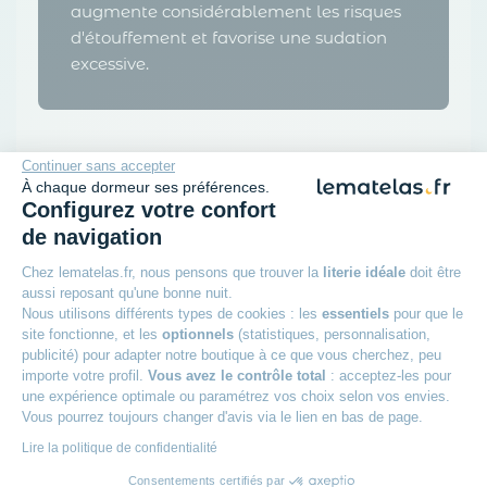
augmente considérablement les risques
d'étouffement et favorise une sudation
excessive.
Continuer sans accepter
À chaque dormeur ses préférences.
Nos meilleures ventes de matelas
Configurez votre confort
bébé
de navigation
Chez lematelas.fr, nous pensons que trouver la
literie idéale
doit être
aussi reposant qu'une bonne nuit.
Nous utilisons différents types de cookies : les
essentiels
pour que le
site fonctionne, et les
optionnels
(statistiques, personnalisation,
publicité) pour adapter notre boutique à ce que vous cherchez, peu
importe votre profil.
Vous avez le contrôle total
: acceptez-les pour
une expérience optimale ou paramétrez vos choix selon vos envies.
Vous pourrez toujours changer d'avis via le lien en bas de page.
Lire la politique de confidentialité
Consentements certifiés par