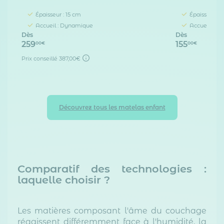
Épaisseur : 15 cm
Épaisseur : 
Accueil : Dynamique
Accueil : Co
Dès
Dès
259
155
00€
00€
Prix conseillé
387,00€
Découvrez tous les matelas enfant
Comparatif des technologies :
laquelle choisir ?
Les matières composant l'âme du couchage
réagissent différemment face à l'humidité, la