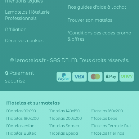
Mentions légales
Nos guides d'aide à l'achat
Lematelas Hôtellerie
Professionnels
Trouver son matelas
Affiliation
*Conditions des codes promo
& offres
Gérer vos cookies
© lematelas.fr - SAS DTLM. Tous droits réservés.
🔒 Paiement
sécurisé
Matelas et surmatelas
Matelas 90x190
Matelas 140x190
Matelas 160x200
Matelas 180x200
Matelas 200x200
Matelas bebe
Matelas enfant
Matelas Someo
Matelas Terre de Nuit
Matelas Bultex
Matelas Epeda
Matelas Merinos