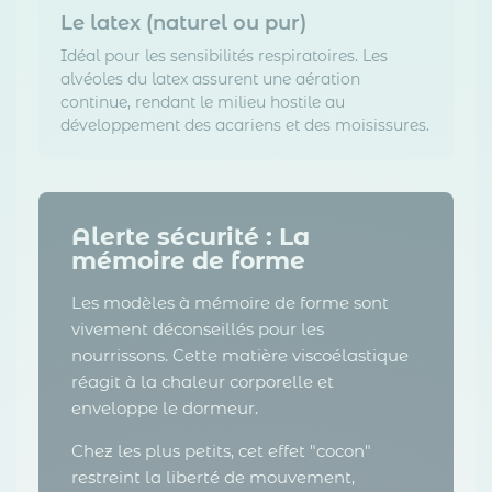
Le latex (naturel ou pur)
Idéal pour les sensibilités respiratoires. Les
alvéoles du latex assurent une aération
continue, rendant le milieu hostile au
développement des acariens et des moisissures.
Alerte sécurité : La
mémoire de forme
Les modèles à mémoire de forme sont
vivement déconseillés pour les
nourrissons. Cette matière viscoélastique
réagit à la chaleur corporelle et
enveloppe le dormeur.
Chez les plus petits, cet effet "cocon"
restreint la liberté de mouvement,