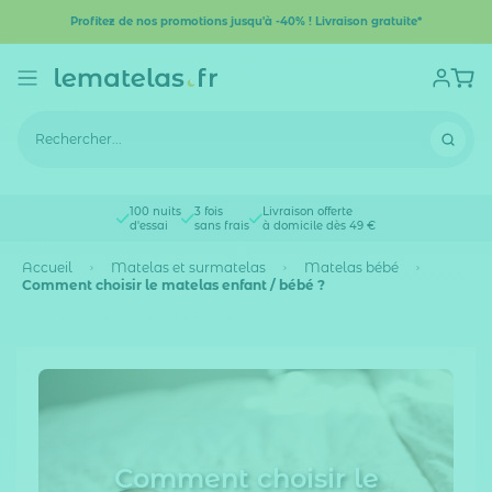
Profitez de nos promotions jusqu'à -40% ! Livraison gratuite*
100 nuits
3 fois
Livraison offerte
d'essai
sans frais
à domicile dès 49 €
Accueil
Matelas et surmatelas
Matelas bébé
Comment choisir le matelas enfant / bébé ?
Comment choisir le