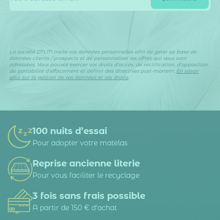
La société DTLM traite vos données personnelles afin de gérer sa base de
données clients / prospects et de personnaliser les offres qui vous sont
adressées. Vous pouvez exercer vos droits d’accès, de rectification, d’opposition,
de portabilité d’effacement et définir des directives post-mortem.
En savoir
plus sur la gestion de vos données et vos droits.
100 nuits d’essai
Pour adopter votre matelas
Reprise ancienne literie
Pour vous faciliter le recyclage
3 fois sans frais possible
A partir de 150 € d’achat