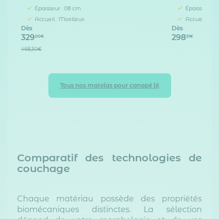
Épaisseur : 08 cm
Épaisseur : 
Accueil : Moelleux
Accueil : D
Dès
Dès
329
298
00€
31€
468,30€
Tous nos matelas pour canapé lit
Comparatif des technologies de
couchage
Chaque matériau possède des propriétés
biomécaniques distinctes. La sélection