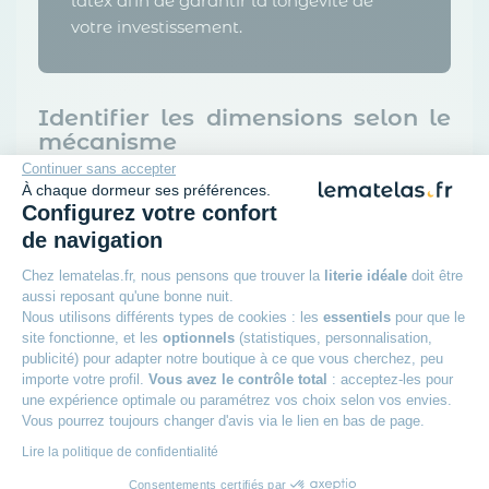
latex afin de garantir la longévité de
votre investissement.
Identifier les dimensions selon le
mécanisme
Continuer sans accepter
À chaque dormeur ses préférences.
L'espace disponible dans la pièce et
Configurez votre confort
l'architecture du meuble conditionnent la
de navigation
taille de votre équipement. Des dimensions
Chez lematelas.fr, nous pensons que trouver la
literie idéale
doit être
inadaptées bloquent le système de fermeture.
aussi reposant qu'une bonne nuit.
Nous utilisons différents types de cookies : les
essentiels
pour que le
site fonctionne, et les
optionnels
(statistiques, personnalisation,
Dimensions (Largeur
Profil d'utilisateur
publicité) pour adapter notre boutique à ce que vous cherchez, peu
x Longueur)
recommandé
importe votre profil.
Vous avez le contrôle total
: acceptez-les pour
une expérience optimale ou paramétrez vos choix selon vos envies.
Vous pourrez toujours changer d'avis via le lien en bas de page.
115 x 185 cm
1 adulte seul
Lire la politique de confidentialité
Consentements certifiés par