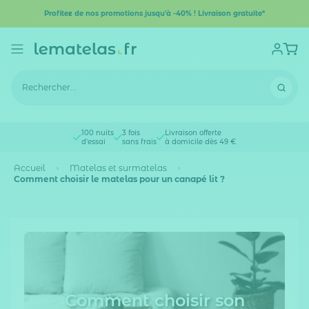
Profitez de nos promotions jusqu'à -40% ! Livraison gratuite*
100 nuits
3 fois
Livraison offerte
d'essai
sans frais
à domicile dès 49 €
Accueil
Matelas et surmatelas
Comment choisir le matelas pour un canapé lit ?
Comment choisir son