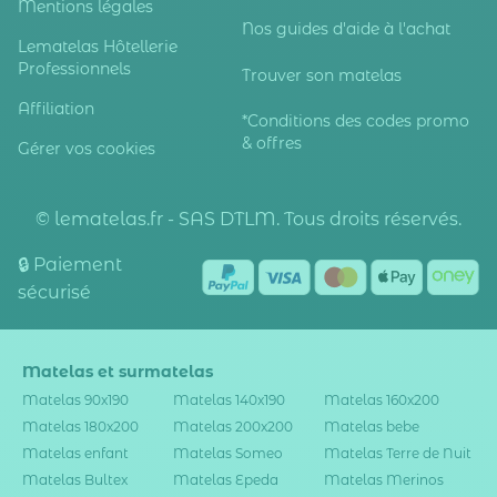
Mentions légales
Nos guides d'aide à l'achat
Lematelas Hôtellerie
Professionnels
Trouver son matelas
Affiliation
*Conditions des codes promo
& offres
Gérer vos cookies
© lematelas.fr - SAS DTLM. Tous droits réservés.
🔒 Paiement
sécurisé
Matelas et surmatelas
Matelas 90x190
Matelas 140x190
Matelas 160x200
Matelas 180x200
Matelas 200x200
Matelas bebe
Matelas enfant
Matelas Someo
Matelas Terre de Nuit
Matelas Bultex
Matelas Epeda
Matelas Merinos