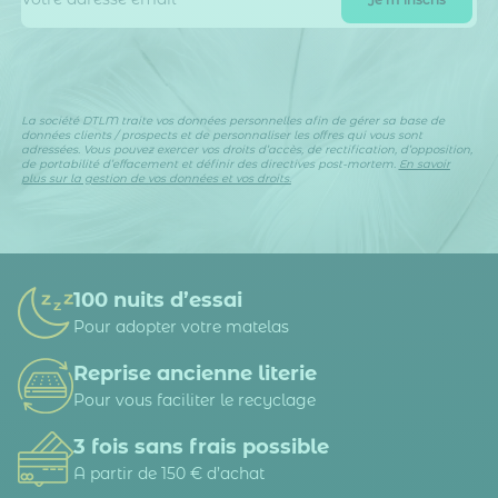
La société DTLM traite vos données personnelles afin de gérer sa base de
données clients / prospects et de personnaliser les offres qui vous sont
adressées. Vous pouvez exercer vos droits d’accès, de rectification, d’opposition,
de portabilité d’effacement et définir des directives post-mortem.
En savoir
plus sur la gestion de vos données et vos droits.
100 nuits d’essai
Pour adopter votre matelas
Reprise ancienne literie
Pour vous faciliter le recyclage
3 fois sans frais possible
A partir de 150 € d’achat