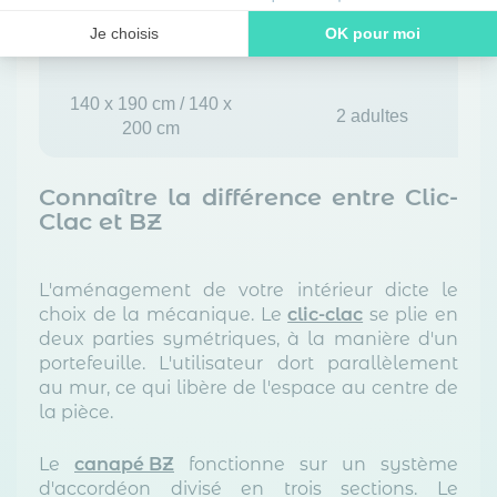
1 adulte (confort
135 x 185 cm
Je choisis
OK pour moi
maximal)
Axeptio consent
Plateforme de Gestion du Consentement : Personnalisez vos O
140 x 190 cm / 140 x
Notre plateforme vous permet d'adapter et de gérer vos paramètr
2 adultes
200 cm
Connaître la différence entre Clic-
Clac et BZ
L'aménagement de votre intérieur dicte le
choix de la mécanique. Le
clic-clac
se plie en
deux parties symétriques, à la manière d'un
portefeuille. L'utilisateur dort parallèlement
au mur, ce qui libère de l'espace au centre de
la pièce.
Le
canapé BZ
fonctionne sur un système
d'accordéon divisé en trois sections. Le