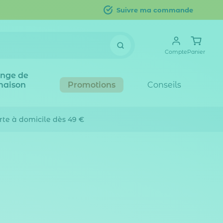
Suivre ma commande
Compte
Panier
inge de
maison
Promotions
Conseils
erte
à domicile dès 49 €