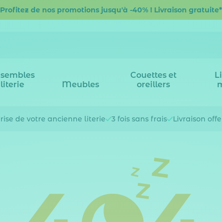
Profitez de nos promotions jusqu'à -40% ! Livraison gratuite*
sembles
Couettes et
L
literie
Meubles
oreillers
rise de votre
ancienne literie
3 fois
sans frais
Livraison off