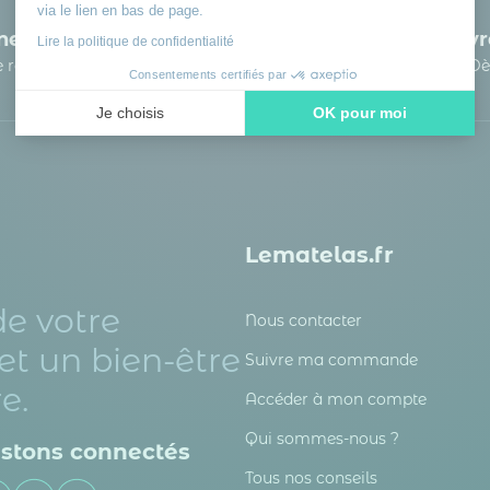
via le lien en bas de page.
e literie
3 fois sans frais possible
Livr
Lire la politique de confidentialité
le recyclage
A partir de 150 € d’achat
Dè
Consentements certifiés par
Je choisis
OK pour moi
Axeptio consent
Plateforme de Gestion du Consentement : Personnalisez vos
Notre plateforme vous permet d'adapter et de gérer vos paramè
Lematelas.fr
de votre
Nous contacter
et un bien-être
Suivre ma commande
e.
Accéder à mon compte
Qui sommes-nous ?
stons connectés
Tous nos conseils