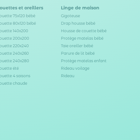
ouettes et oreillers
Linge de maison
ouette 75x120 bébé
Gigoteuse
ouette 80x120 bébé
Drap housse bébé
ouette 140x200
Housse de couette bébé
ouette 200x200
Protège matelas bébé
ouette 220x240
Taie oreiller bébé
ouette 240x260
Parure de lit bébé
ouette 240x280
Protège matelas enfant
ouette été
Rideau voilage
ouette 4 saisons
Rideau
ouette chaude