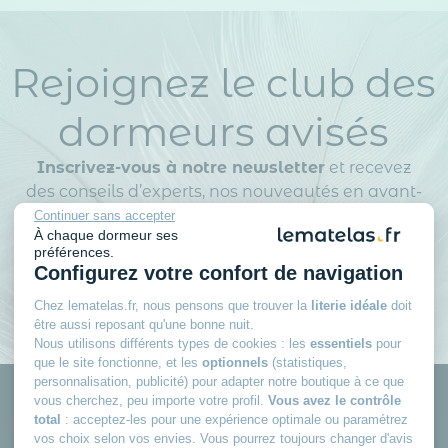
Rejoignez le club des
dormeurs avisés
Inscrivez-vous à notre newsletter
et recevez
des conseils d’experts, nos nouveautés en avant-
première, nos bons plans exclusifs… Tout ce qu’il
Continuer sans accepter
À chaque dormeur ses
faut pour bien choisir et bien dormir.
préférences.
Configurez votre confort de navigation
Chez lematelas.fr, nous pensons que trouver la
literie idéale
doit
être aussi reposant qu'une bonne nuit.
Nous utilisons différents types de cookies : les
essentiels
pour
que le site fonctionne, et les
optionnels
(statistiques,
personnalisation, publicité) pour adapter notre boutique à ce que
vous cherchez, peu importe votre profil.
Vous avez le contrôle
total
: acceptez-les pour une expérience optimale ou paramétrez
vos choix selon vos envies. Vous pourrez toujours changer d'avis