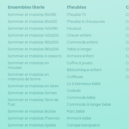
Ensembles literie
Meubles
C
Sommier et matelas 90x190
Meuble TV
C
Sommier et matelas 90x200
Meuble à chaussures
C
Sommier et matelas 140x190
Fauteuil
C
Sommier et matelas 140x200
Chevet enfant
C
Sommier et matelas 160x200
Commode enfant
C
Sommier et matelas 180x200
Table à langer
C
Sommier et matelas à ressorts
Armoire enfant
C
Sommier et matelas en
Coffre à jouets
C
mousse
Bibliothèque enfant
C
Sommier et matelas en
Coiffeuse
C
mémoire de forme
Lit à barreaux bébé
Sommier et matelas en latex
Cododo
Sommier et matelas Someo
Commode bébé
Sommier et matelas Terre de
Nuit
Commode à langer bébé
Sommier et matelas Bultex
Parc bébé
Sommier et matelas Merinos
Armoire bébé
Sommier et matelas Epeda
Canapé banquette