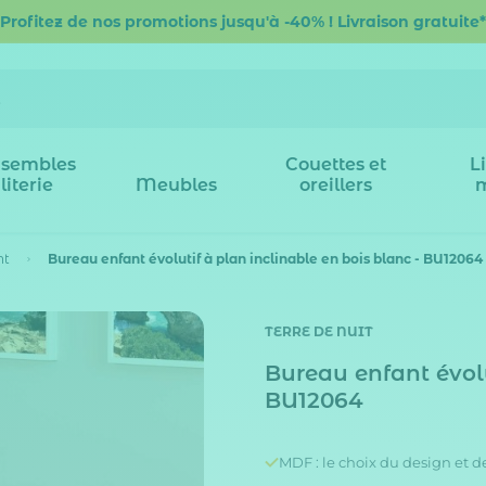
Profitez de nos promotions jusqu'à -40% ! Livraison gratuite*
sembles
Couettes et
L
literie
Meubles
oreillers
nt
Bureau enfant évolutif à plan inclinable en bois blanc - BU12064
TERRE DE NUIT
Bureau enfant évolu
BU12064
MDF : le choix du design et d