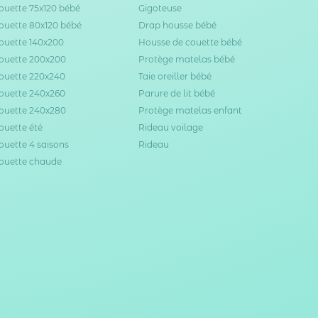
ouette 75x120 bébé
Gigoteuse
ouette 80x120 bébé
Drap housse bébé
ouette 140x200
Housse de couette bébé
ouette 200x200
Protège matelas bébé
ouette 220x240
Taie oreiller bébé
ouette 240x260
Parure de lit bébé
ouette 240x280
Protège matelas enfant
ouette été
Rideau voilage
ouette 4 saisons
Rideau
ouette chaude