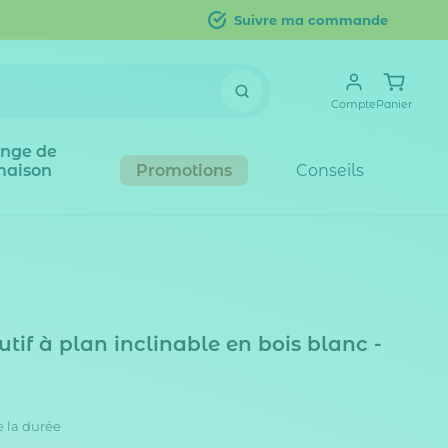
Suivre ma commande
Compte
Panier
inge de
maison
Promotions
Conseils
tif à plan inclinable en bois blanc -
e la durée