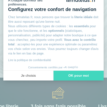
À chaque dormeur ses
préférences.
Rejoignez le club des
Configurez votre confort de navigation
Chez lematelas.fr, nous pensons que trouver la
literie idéale
doit
dormeurs avisés
être aussi reposant qu'une bonne nuit.
Nous utilisons différents types de cookies : les
essentiels
pour
Inscrivez-vous à notre newsletter
et recevez
que le site fonctionne, et les
optionnels
(statistiques,
personnalisation, publicité) pour adapter notre boutique à ce que
des conseils d’experts, nos nouveautés en avant-
vous cherchez, peu importe votre profil.
Vous avez le contrôle
première, nos bons plans exclusifs… Tout ce qu’il
total
: acceptez-les pour une expérience optimale ou paramétrez
faut pour bien choisir et bien dormir.
vos choix selon vos envies. Vous pourrez toujours changer d'avis
via le lien en bas de page.
Lire la politique de confidentialité
Consentements certifiés par
Je choisis
OK pour moi
Axeptio consent
Plateforme de Gestion du Consentement : Personnalisez vos
Notre plateforme vous permet d'adapter et de gérer vos paramè
e literie
3 fois sans frais possible
Livr