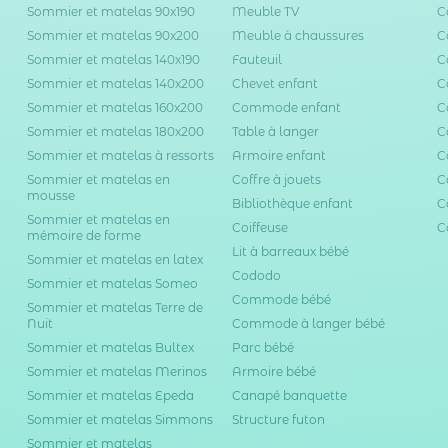
Sommier et matelas 90x190
Meuble TV
C
Sommier et matelas 90x200
Meuble à chaussures
C
Sommier et matelas 140x190
Fauteuil
C
Sommier et matelas 140x200
Chevet enfant
C
Sommier et matelas 160x200
Commode enfant
C
Sommier et matelas 180x200
Table à langer
C
Sommier et matelas à ressorts
Armoire enfant
C
Sommier et matelas en
Coffre à jouets
C
mousse
Bibliothèque enfant
C
Sommier et matelas en
Coiffeuse
C
mémoire de forme
Lit à barreaux bébé
Sommier et matelas en latex
Cododo
Sommier et matelas Someo
Commode bébé
Sommier et matelas Terre de
Nuit
Commode à langer bébé
Sommier et matelas Bultex
Parc bébé
Sommier et matelas Merinos
Armoire bébé
Sommier et matelas Epeda
Canapé banquette
Sommier et matelas Simmons
Structure futon
Sommier et matelas