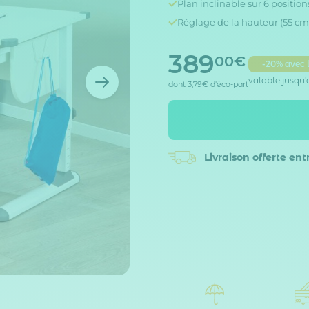
Plan inclinable sur 6 position
Réglage de la hauteur (55 cm
389
00€
-20% avec 
valable jusqu'
dont
3,79€
d'éco-part
Livraison offerte
entr