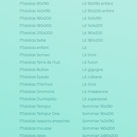
Matelas 90x190
Lit 90x190 enfant
Matelas 140x190
Lit 90x200 enfant
Matelas 160x200
Lit 140x190
Matelas 180x200
Lit 140x200
Matelas 200x200
Lit 160x200
Matelas bebe
Lit 180x200
Matelas enfant
Lit
Matelas Someo
Lit tiroir
Matelas Terre de Nuit
Lit futon
Matelas Bultex
Lit gigogne
Matelas Epeda
Lit cabane
Matelas Merinos
Lit tiroir
Matelas Simmons
Lit mezzanine
Matelas Dunlopillo
Lit superposé
Matelas Tempur
Sommier 90x190
Matelas Tempur One
Sommier 90x200
Matelas ressorts ensachés
Sommier 140x190
Matelas mousse
Sommier 160x200
Matelas latex
Sommier 2x80x200