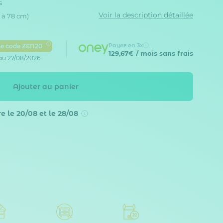
s
Voir la description détaillée
 à 78 cm)
Payez en 3x
le code ZEN20
129,67€
/ mois sans frais
au 27/08/2026
Ajouter au panier
e le 20/08 et le 28/08