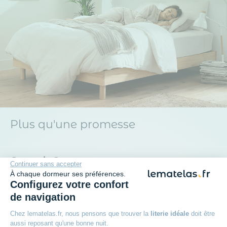
Plus qu'une promesse
+
Garantie 2 ans
Continuer sans accepter
À chaque dormeur ses préférences.
Configurez votre confort
+
Reprise de votre ancien meuble
de navigation
Chez lematelas.fr, nous pensons que trouver la
literie idéale
doit être
+
Paiement en 3x sans frais avec Oney
aussi reposant qu'une bonne nuit.