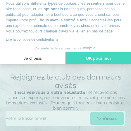
Nous utilisons différents types de cookies : les
essentiels
pour que le
site fonctionne, et les
optionnels
(statistiques, personnalisation,
+
Livraison offerte
publicité) pour adapter notre boutique à ce que vous cherchez, peu
importe votre profil.
Vous avez le contrôle total
: acceptez-les pour
une expérience optimale ou paramétrez vos choix selon vos envies.
+
Des experts à votre écoute
Vous pourrez toujours changer d'avis via le lien en bas de page.
Lire la politique de confidentialité
Consentements certifiés par
Je choisis
OK pour moi
Axeptio consent
Plateforme de Gestion du Consentement : Personnalisez vos O
Rejoignez le club des dormeurs
Notre plateforme vous permet d'adapter et de gérer vos paramètr
avisés
Inscrivez-vous à notre newsletter
et recevez des
conseils d’experts, nos nouveautés en avant-première, nos
bons plans exclusifs… Tout ce qu’il faut pour bien choisir et
bien dormir.