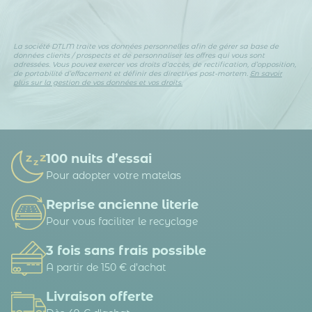
La société DTLM traite vos données personnelles afin de gérer sa base de
données clients / prospects et de personnaliser les offres qui vous sont
adressées. Vous pouvez exercer vos droits d’accès, de rectification, d’opposition,
de portabilité d’effacement et définir des directives post-mortem.
En savoir
plus sur la gestion de vos données et vos droits.
100 nuits d’essai
Pour adopter votre matelas
Reprise ancienne literie
Pour vous faciliter le recyclage
3 fois sans frais possible
A partir de 150 € d’achat
Livraison offerte