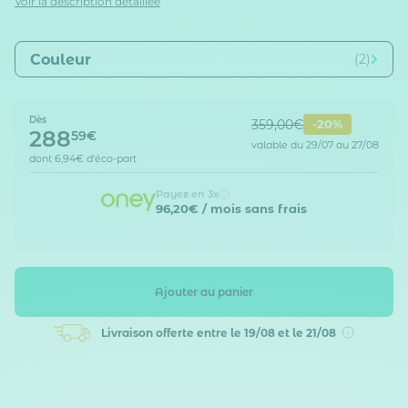
Voir la description détaillée
Couleur
(2)
Dès
359,00€
-20%
288
59€
valable du 29/07 au 27/08
dont
6,94€
d'éco-part
Payez en 3x
96,20€
/ mois sans frais
Ajouter au panier
Livraison offerte
entre le 19/08 et le 21/08