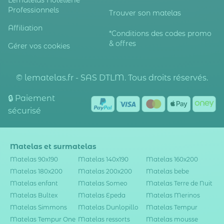
Lematelas Hôtellerie
Professionnels
Trouver son matelas
Affiliation
*Conditions des codes promo
& offres
Gérer vos cookies
© lematelas.fr - SAS DTLM. Tous droits réservés.
🔒 Paiement
sécurisé
Matelas et surmatelas
Matelas 90x190
Matelas 140x190
Matelas 160x200
Matelas 180x200
Matelas 200x200
Matelas bebe
Matelas enfant
Matelas Someo
Matelas Terre de Nuit
Matelas Bultex
Matelas Epeda
Matelas Merinos
Matelas Simmons
Matelas Dunlopillo
Matelas Tempur
Matelas Tempur One
Matelas ressorts
Matelas mousse